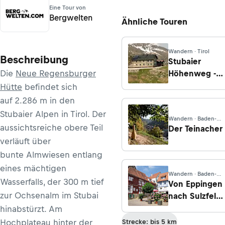
Eine Tour von
Bergwelten
Ähnliche Touren
Wandern · Tirol
Beschreibung
Stubaier
Die
Neue Regensburger
Höhenweg -
Etappe 3:
Hütte
befindet sich
Neue
auf 2.286 m in den
Regensburger
Stubaier Alpen in Tirol. Der
Wandern · Baden-
Hütte -
aussichtsreiche obere Teil
Württemberg
Der Teinacher
Dresdner
verläuft über
Hütte
bunte Almwiesen entlang
eines mächtigen
Wandern · Baden-
Wasserfalls, der 300 m tief
Württemberg
Von Eppingen
zur Ochsenalm im Stubai
nach Sulzfeld
- EP4
hinabstürzt. Am
Hochplateau hinter der
Strecke: bis 5 km