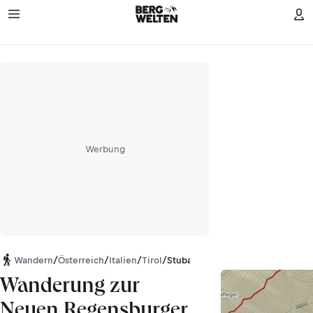
Werbung
Wandern
/
Österreich
/
Italien
/
Tirol
/
Stubaier Alpen
Wanderung zur
Neuen Regensburger