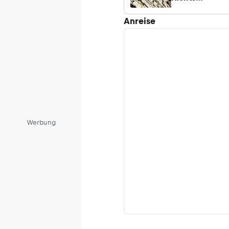
übertreiben,
Anreise
nichts
auslassen
Werbung