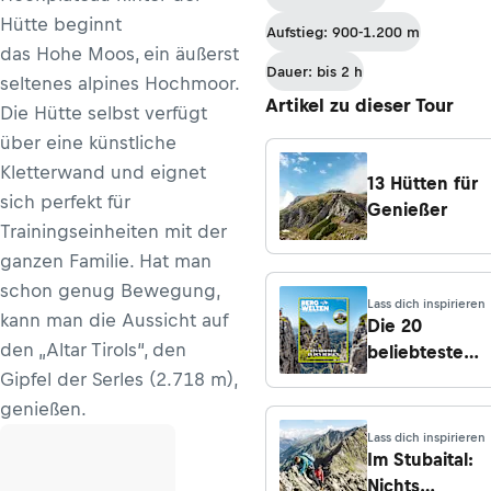
Hütte beginnt
Aufstieg: 900-1.200 m
das Hohe Moos, ein äußerst
Dauer: bis 2 h
seltenes alpines Hochmoor.
Artikel zu dieser Tour
Die Hütte selbst verfügt
über eine künstliche
Kletterwand und eignet
13 Hütten für
sich perfekt für
Genießer
Trainingseinheiten mit der
ganzen Familie. Hat man
schon genug Bewegung,
Lass dich inspirieren
kann man die Aussicht auf
Die 20
den „Altar Tirols“, den
beliebtesten
Hütten und
Gipfel der Serles (2.718 m),
ihre Zustiege
genießen.
Lass dich inspirieren
Im Stubaital:
Nichts