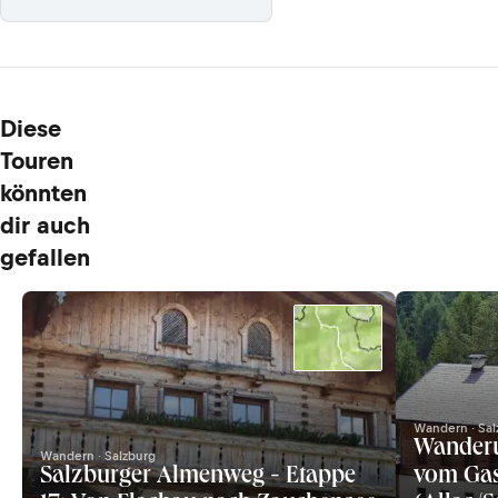
Diese
Touren
könnten
dir auch
gefallen
Wandern · Sal
Wander
Wandern · Salzburg
Salzburger Almenweg - Etappe
vom Gas