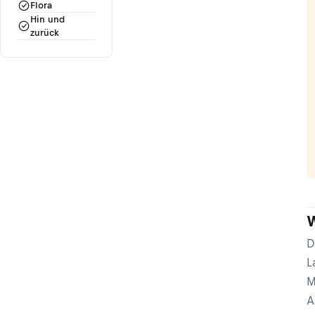
Flora
Hin und
zurück
W
D
L
M
A