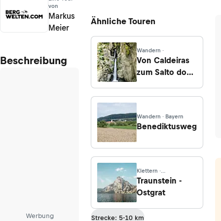
von
Markus
Ähnliche Touren
Meier
Wandern ·
Beschreibung
Von Caldeiras
zum Salto do
Cabrito
Wandern · Bayern
Benediktusweg
Klettern ·
Oberösterreich
Traunstein -
Ostgrat
Werbung
Strecke: 5-10 km