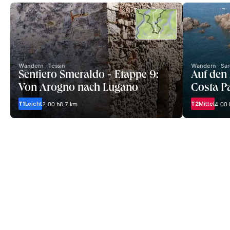
Wandern · Tessin
Wandern · Sar
Sentiero Smeraldo - Etappe 9:
Auf den
Von Arogno nach Lugano
Costa P
T1
Leicht
T2
Mittel
2:00 h
8,7 km
4:00 