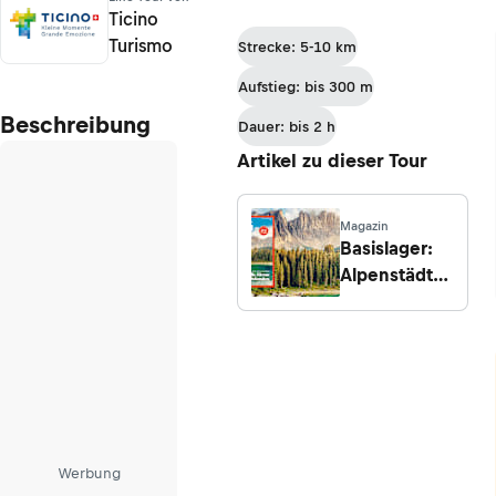
Ticino
Turismo
Strecke: 5-10 km
Aufstieg: bis 300 m
Beschreibung
Dauer: bis 2 h
Artikel zu dieser Tour
Magazin
Basislager:
Alpenstädte
in
Österreich,
Deutschland,
Südtirol und
der Schweiz
Werbung