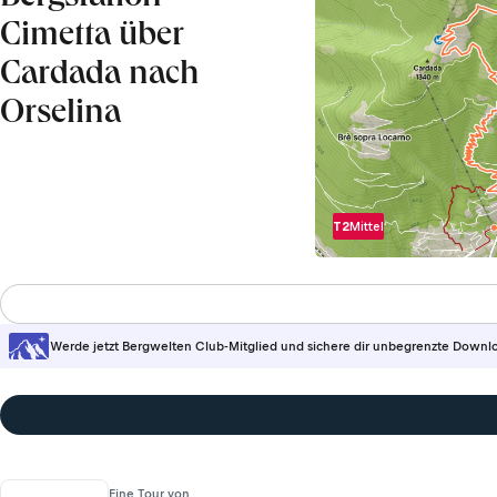
Cimetta über
Cardada nach
Orselina
T2
Mittel
Werde jetzt Bergwelten Club-Mitglied und sichere dir unbegrenzte Downl
Eine Tour von