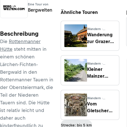
Eine Tour von
Bergwelten
Ähnliche Touren
Wandern ·
Beschreibung
Salzburg
Wanderung
Die
Rottenmanner
zur Grazer
Hütte von
Hütte
steht mitten in
der Krakau
einem schönen
Lärchen-Fichten-
Wandern ·
Rheinland-Pfalz
Kleiner
Bergwald in den
Mainzer
Rottenmanner Tauern in
Höhenweg -
der Obersteiermark, die
Etappe 4:
Teil der Niederen
Schloss
Wandern ·
Tauern sind. Die Hütte
Waldthausen
Steiermark
Vom
-
ist relativ leicht und
Gletscher
Gonsenheim
zum Wein,
daher auch
Waldfriedhof
Nordroute,
kinderfreundlich zu
Strecke: bis 5 km