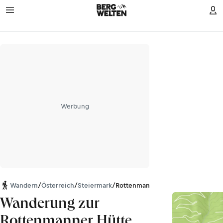
Werbung
Wandern
/
Österreich
/
Steiermark
/
Rottenmanner und Wölzer Tauern
Wanderung zur
Rottenmanner Hütte