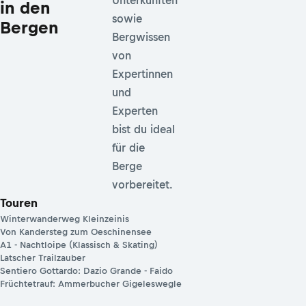
Unterkünften
in den
sowie
Bergen
Bergwissen
von
Expertinnen
und
Experten
bist du ideal
für die
Berge
vorbereitet.
Touren
Winterwanderweg Kleinzeinis
Von Kandersteg zum Oeschinensee
A1 - Nachtloipe (Klassisch & Skating)
Latscher Trailzauber
Sentiero Gottardo: Dazio Grande - Faido
Früchtetrauf: Ammerbucher Gigeleswegle