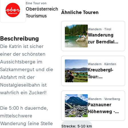
Eine Tour von
Oberösterreich
Ähnliche Touren
Tourismus
Wandern · Tirol
Wanderung
Beschreibung
zur Berndlalm
Die Katrin ist sicher
vom Gasthof
einer der schönsten
Siggen über
Aussichtsberge im
die
Wandern · Kärnten
Kampriesenalm
Salzkammergut und die
Kreuzbergl-
Tour:
Abfahrt mit der
Falkenberg &
Nostalgieseilbahn ist
Fliehburghöhe
wahrlich ein Zuckerl!
Wandern · Vorarlberg
Paznauner
Die 5:00 h dauernde,
Höhenweg -
mittelschwere
Etappe 4:
Wanderung (eine Stelle
Von Ischgl
Strecke: 5-10 km