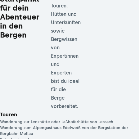
Touren,
für dein
Hütten und
Abenteuer
Unterkünften
in den
sowie
Bergen
Bergwissen
von
Expertinnen
und
Experten
bist du ideal
für die
Berge
vorbereitet.
Touren
Wanderung zur Lenzhütte oder Laßhoferhütte von Lessach
Wanderung zum Alpengasthaus Edelweiß von der Bergstation der
Bergbahn Mellau