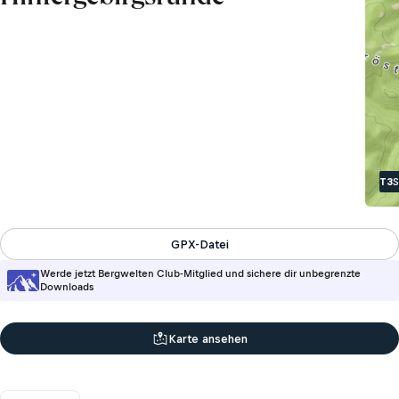
T3
S
GPX-Datei
Werde jetzt Bergwelten Club-Mitglied und sichere dir unbegrenzte
Downloads
Karte ansehen