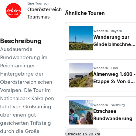
Eine Tour von
Oberösterreich
Ähnliche Touren
Tourismus
Wandern · Bayern
Wanderung zur
Beschreibung
Gindelalmschneid
Ausdauernde
von Tegernsee
Rundwanderung im
über Neureuth
Reichraminger
Wandern · Tirol
Hintergebirge der
Almenweg 1.600 -
Etappe 2: Von der
Oberösterreichischen
Patscherkofel
Voralpen. Die Tour im
Bergstation nach
Nationalpark Kalkalpen
Rinn
Wandern · Salzburg
führt von Großraming
Etrachsee
über einen gut
Rundwanderung
gesicherten Triftsteig
durch die Große
Strecke: 15-20 km