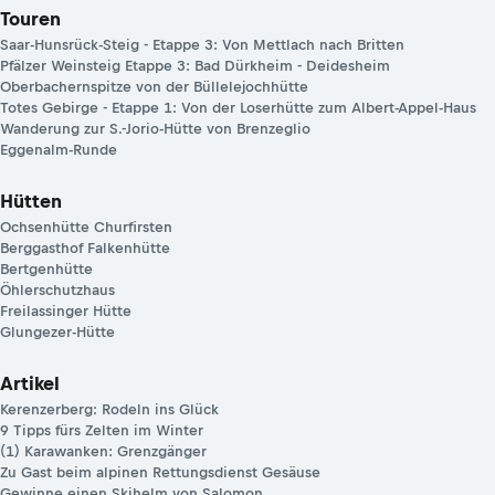
Touren
Saar-Hunsrück-Steig - Etappe 3: Von Mettlach nach Britten
Pfälzer Weinsteig Etappe 3: Bad Dürkheim - Deidesheim
Oberbachernspitze von der Büllelejochhütte
Totes Gebirge - Etappe 1: Von der Loserhütte zum Albert-Appel-Haus
Wanderung zur S.-Jorio-Hütte von Brenzeglio
Eggenalm-Runde
Hütten
Ochsenhütte Churfirsten
Berggasthof Falkenhütte
Bertgenhütte
Öhlerschutzhaus
Freilassinger Hütte
Glungezer-Hütte
Artikel
Kerenzerberg: Rodeln ins Glück
9 Tipps fürs Zelten im Winter
(1) Karawanken: Grenzgänger
Zu Gast beim alpinen Rettungsdienst Gesäuse
Gewinne einen Skihelm von Salomon