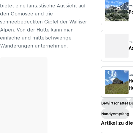
bietet eine fantastische Aussicht auf
Ita
Pr
P
den Comosee und die
schneebedeckten Gipfel der Walliser
Alpen. Von der Hütte kann man
einfache und mittelschwierige
It
Wanderungen unternehmen.
A
Ös
H
H
Bewirtschaftet
D
Handyempfang
Artikel zu di