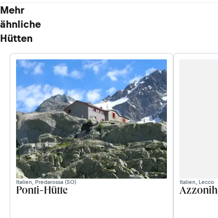
Mehr
ähnliche
Hütten
Italien, Predarossa (SO)
Italien, Lecco
Ponti-Hütte
Azzonih