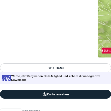
T2
Mitt
GPX-Datei
Werde jetzt Bergwelten Club-Mitglied und sichere dir unbegrenzte
Downloads
Karte ansehen
Eine Tour von