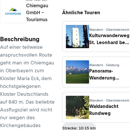
Chiemgau
Ähnliche Touren
GmbH –
Tourismus
Wandern · Oberösterreich
Kulturwanderweg
Beschreibung
St. Leonhard bei
Auf einer teilweise
Freistadt
anspruchsvollen Route
geht man im Chiemgau
Wandern · Salzburg
in Oberbayern zum
Panorama-
Wanderung
Kloster Maria Eck, dem
Glocknerblick -
höchstgelegenen
Asten
Kloster Deutschlands
Wandern · Oberösterreich
auf 840 m. Das beliebte
Waldandacht
Ausflugsziel wird nicht
Rundweg
nur wegen des
Kirchengebäudes
Strecke: 10-15 km