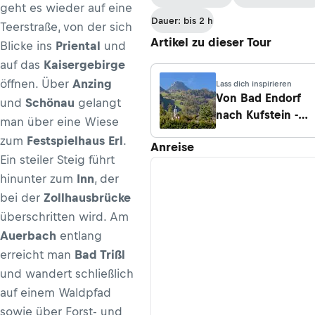
geht es wieder auf eine
Dauer: bis 2 h
Teerstraße, von der sich
Artikel zu dieser Tour
Blicke ins
Priental
und
auf das
Kaisergebirge
öffnen. Über
Anzing
Lass dich inspirieren
Von Bad Endorf
und
Schönau
gelangt
nach Kufstein -
man über eine Wiese
grenzenlos wand
zum
Festspielhaus Erl
.
Anreise
Ein steiler Steig führt
hinunter zum
Inn
, der
bei der
Zollhausbrücke
überschritten wird. Am
Auerbach
entlang
erreicht man
Bad Trißl
und wandert schließlich
auf einem Waldpfad
sowie über Forst- und