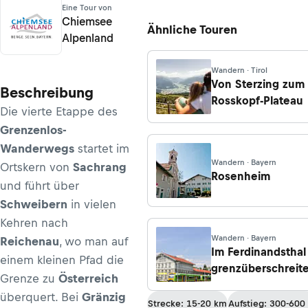
Eine Tour von
Chiemsee
Ähnliche Touren
Alpenland
Wandern · Tirol
Von Sterzing zum
Beschreibung
Rosskopf-Plateau
Die vierte Etappe des
Grenzenlos-
Wanderwegs
startet im
Wandern · Bayern
Ortskern von
Sachrang
Rosenheim
und führt über
Schweibern
in vielen
Kehren nach
Wandern · Bayern
Reichenau
, wo man auf
Im Ferdinandsthal
einem kleinen Pfad die
grenzüberschreit
Grenze zu
Österreich
wandern
überquert. Bei
Gränzig
Strecke: 15-20 km
Aufstieg: 300-600