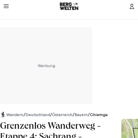
Werbung
Wandern
/
Deutschland
/
Österreich
/
Bayern
/
Chiemgauer Alpen
Grenzenlos Wanderweg -
Etappe 4: Sachrang -