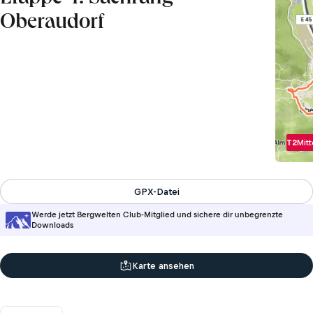
Oberaudorf
T2
Mitt
GPX-Datei
Werde jetzt Bergwelten Club-Mitglied und sichere dir unbegrenzte
Downloads
Karte ansehen