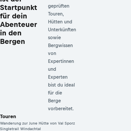
Startpunkt
geprüften
Touren,
für dein
Hütten und
Abenteuer
Unterkünften
in den
sowie
Bergen
Bergwissen
von
Expertinnen
und
Experten
bist du ideal
für die
Berge
vorbereitet.
Touren
Wanderung zur June Hütte von Val Sporz
Singletrail Windachtal