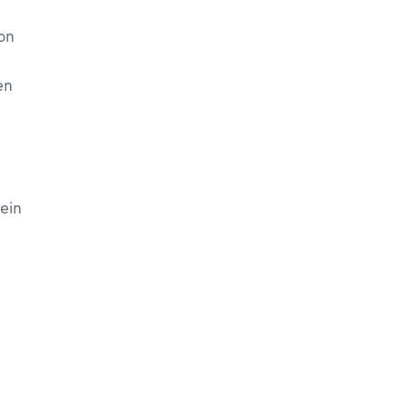
on
en
ein