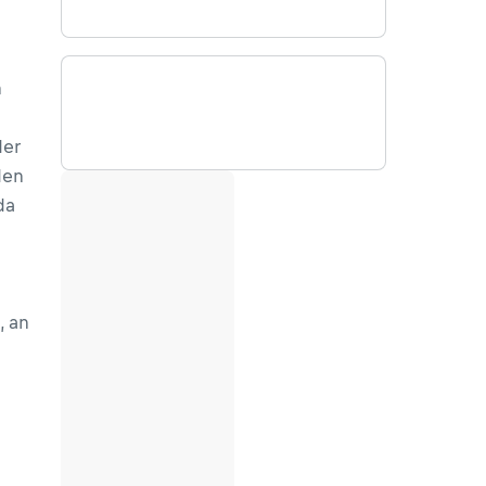
h
der
den
da
, an