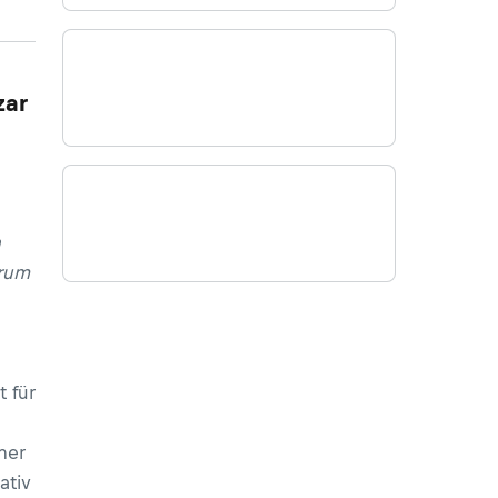
zar
n
arum
t für
iner
ativ