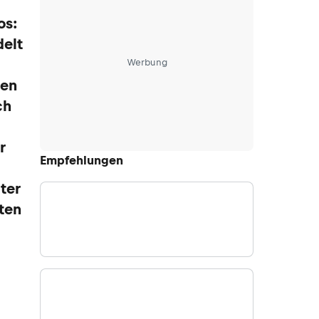
os:
elt
Werbung
nen
ch
r
Empfehlungen
ter
ten
.