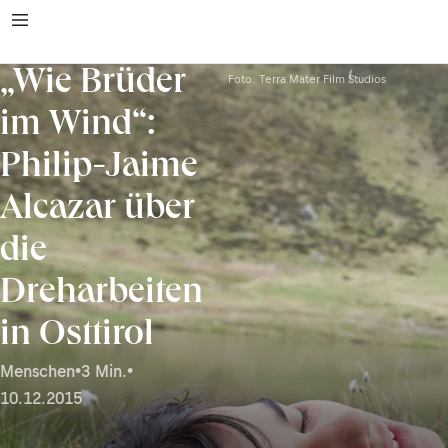
„Wie Brüder
Foto: Terra Mater Film Studios
im Wind“:
Philip-Jaime
Alcazar über
die
Dreharbeiten
in Osttirol
Menschen
•
3 Min.
•
10.12.2015