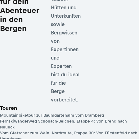
für dein
Hütten und
Abenteuer
Unterkünften
in den
sowie
Bergen
Bergwissen
von
Expertinnen
und
Experten
bist du ideal
für die
Berge
vorbereitet.
Touren
Mountainbiketour zur Baumgartenalm vom Bramberg
Fernskiwanderweg Schonach-Belchen, Etappe 4: Von Brend nach
Neueck
Vom Gletscher zum Wein, Nordroute, Etappe 30: Von Fürstenfeld nach
Unterlamm