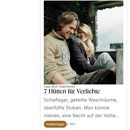
braucht allerdings solide
Vorbereitung und einen
Trainingsplan. Hier erfährst du, wie
du dich richtig auf die Besteigung
des Großglockners vorbereitest.
Lass dich inspirieren
7 Hütten für Verliebte
Schlaflager, geteilte Waschräume,
überfüllte Stuben. Man könnte
meinen, eine Nacht auf der Hütte
habe mit Romantik nicht viel zu tun.
1 Min.
Hüttentipps