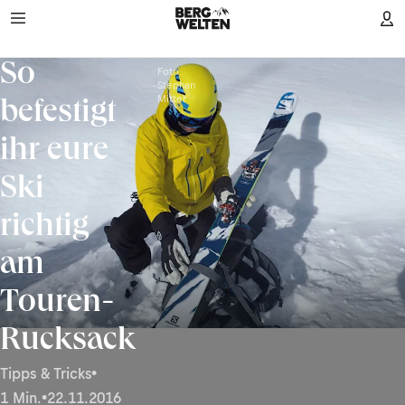
So
Foto:
Stephan
Mitter
befestigt
ihr eure
Ski
richtig
am
Touren-
Rucksack
Tipps & Tricks
•
1 Min.
•
22.11.2016