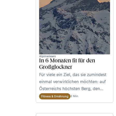
Alpinwissen
In 6 Monaten fit für den
Großglockner
Für viele ein Ziel, das sie zumindest
einmal verwirklichen möchten: auf
Österreichs höchsten Berg, den
3.798 m hohen Großglockner an der
2 Min.
Fitness & Ernährung
Grenze zwischen Osttirol und
Kärnten, steigen. So ein Vorhaben