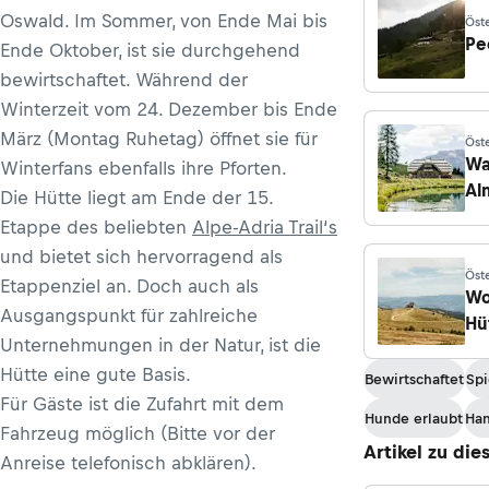
Oswald. Im Sommer, von Ende Mai bis
Öste
Pe
Ende Oktober, ist sie durchgehend
bewirtschaftet. Während der
Winterzeit vom 24. Dezember bis Ende
März (Montag Ruhetag) öffnet sie für
Öste
Wa
Winterfans ebenfalls ihre Pforten.
Al
Die Hütte liegt am Ende der 15.
Etappe des beliebten
Alpe-Adria Trail‘s
und bietet sich hervorragend als
Öste
Etappenziel an. Doch auch als
Mich
Wo
Ausgangspunkt für zahlreiche
Hü
Unternehmungen in der Natur, ist die
Hütte eine gute Basis.
Bewirtschaftet
Spi
Für Gäste ist die Zufahrt mit dem
Hunde erlaubt
Ha
Fahrzeug möglich (Bitte vor der
Artikel zu die
Anreise telefonisch abklären).