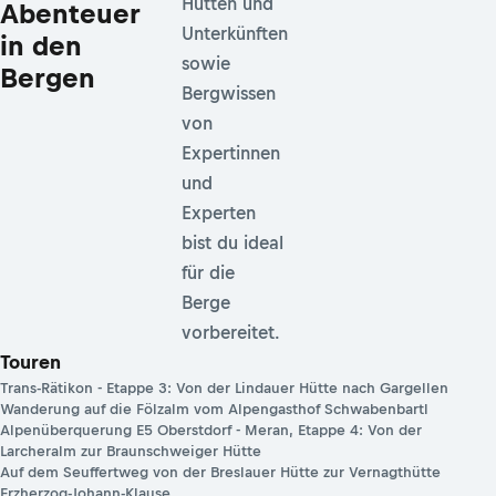
Hütten und
Abenteuer
Unterkünften
in den
sowie
Bergen
Bergwissen
von
Expertinnen
und
Experten
bist du ideal
für die
Berge
vorbereitet.
Touren
Trans-Rätikon - Etappe 3: Von der Lindauer Hütte nach Gargellen
Wanderung auf die Fölzalm vom Alpengasthof Schwabenbartl
Alpenüberquerung E5 Oberstdorf - Meran, Etappe 4: Von der
Larcheralm zur Braunschweiger Hütte
Auf dem Seuffertweg von der Breslauer Hütte zur Vernagthütte
Erzherzog-Johann-Klause