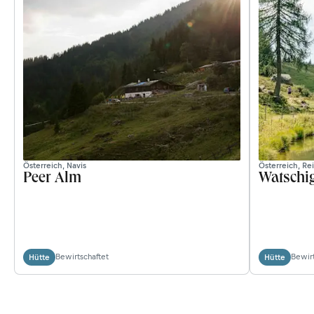
Österreich, Navis
Österreich, Re
Peer Alm
Watschi
Bewirtschaftet
Bewirt
Hütte
Hütte