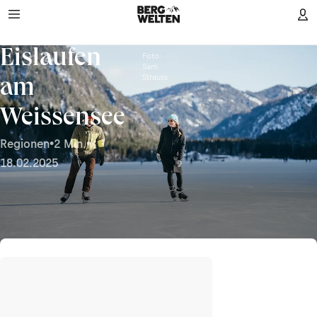
Eislaufen
Foto:
Sam
Strauss
am
Weissensee
Regionen
•
2 Min.
•
18.02.2025