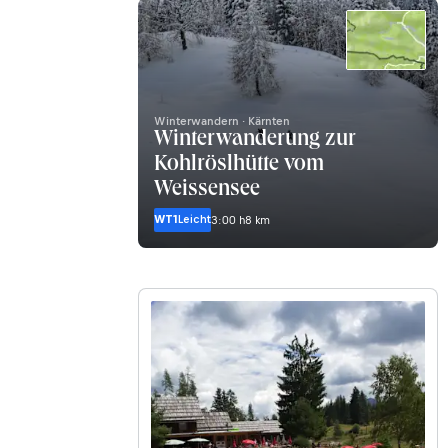
Winterwandern · Kärnten
Winterwanderung zur
Kohlröslhütte vom
Weissensee
WT1
Leicht
3:00 h
8 km