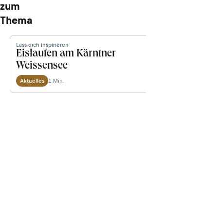
zum
Thema
Lass dich inspirieren
Eislaufen am Kärntner
Lass dich inspi
Weissensee
5 Skitou
1 Min.
Aktuelles
Tourentipps