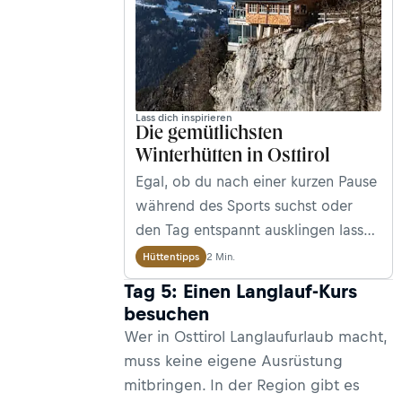
Lass dich inspirieren
Die gemütlichsten
Winterhütten in Osttirol
Egal, ob du nach einer kurzen Pause
während des Sports suchst oder
den Tag entspannt ausklingen lassen
möchtest – die Winterhütten in
2 Min.
Hüttentipps
Osttirol sind der perfekte Ort dafür.
Tag 5: Einen Langlauf-Kurs
Hier kannst du dich aufwärmen,
besuchen
regionale Speisen genießen und die
Wer in Osttirol Langlaufurlaub macht,
winterliche Stimmung in vollen
muss keine eigene Ausrüstung
Zügen erleben.
mitbringen. In der Region gibt es