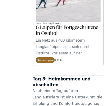
Lass dich inspirieren
6 Loipen für Fortgeschrittene
in Osttirol
Ein Netz aus 400 Kilometern
Langlaufloipen zieht sich durch
Osttirol. Vor allem auf den
Höhenloipen am Staller Sattel oder
1 Min.
Tourentipps
am Dorfberg bei Kartitsch treffen
sportliche Herausforderung und die
Tag 3: Heimkommen und
wunderschöne Bergnatur
abschalten
aufeinander. Wir haben hier sechs
Nach einem Tag auf den
der schönsten und durchaus
Langlaufskiern ist eine Unterkunft, die
anspruchsvollen Loipen für
Erholung und Komfort bietet, genau
Fortgeschrittene und Profis für dich