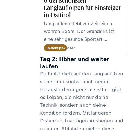
6 der schönsten
Langlaufloipen für Einsteiger
in Osttirol
Langlaufen erlebt zur Zeit einen
wahren Boom. Der Grund? Es ist
eine sehr gesunde Sportart,
kostengünstiger als Skifahren und
2 Min.
Tourentipps
leicht zu erlernen. Wir zeigen euch
Tag 2: Höher und weiter
hier sechs der schönsten
laufen
Langlaufloipen für Einsteiger in
Du fühlst dich auf den Langlaufskiern
Osttirol, angefangen von
sicher und suchst nach neuen
Obertilliach und dem Talboden von
Herausforderungen? In Osttirol gibt
Lienz bis ins Defereggen- und
es Loipen, die nicht nur deine
Virgental.
Technik, sondern auch deine
Kondition fordern. Mit längeren
Distanzen, knackigen Anstiegen und
rasanten Abfahrten bieten diese