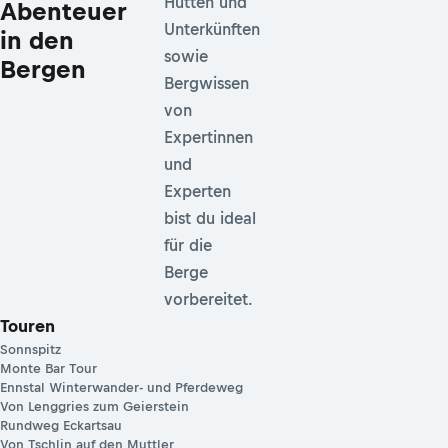
Hütten und
Abenteuer
Unterkünften
in den
sowie
Bergen
Bergwissen
von
Expertinnen
und
Experten
bist du ideal
für die
Berge
vorbereitet.
Touren
Sonnspitz
Monte Bar Tour
Ennstal Winterwander- und Pferdeweg
Von Lenggries zum Geierstein
Rundweg Eckartsau
Von Tschlin auf den Muttler