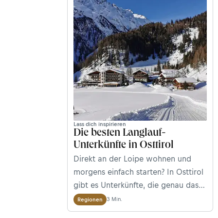
Lass dich inspirieren
Die besten Langlauf-
Unterkünfte in Osttirol
Direkt an der Loipe wohnen und
morgens einfach starten? In Osttirol
gibt es Unterkünfte, die genau das
möglich machen. Ob Almhütte,
3 Min.
Regionen
Pension oder Hotel – hier findest du