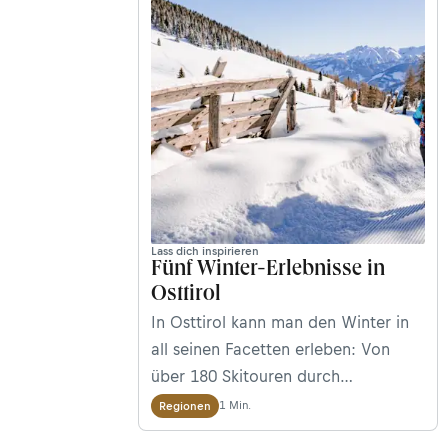
Lass dich inspirieren
Fünf Winter-Erlebnisse in
Osttirol
In Osttirol kann man den Winter in
all seinen Facetten erleben: Von
über 180 Skitouren durch
beeindruckende Berglandschaften
1 Min.
Regionen
über idyllische Winterwanderwege