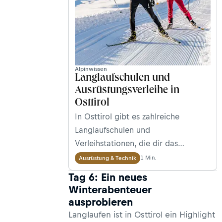
Alpinwissen
Langlaufschulen und
Ausrüstungsverleihe in
Osttirol
In Osttirol gibt es zahlreiche
Langlaufschulen und
Verleihstationen, die dir das
passende Equipment und
1 Min.
Ausrüstung & Technik
professionelle Begleitung bei
Tag 6: Ein neues
deinem Wintersportabenteuer
Winterabenteuer
bieten.
ausprobieren
Langlaufen ist in Osttirol ein Highlight