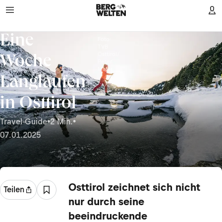
Eine
Foto:
TVB
Osttirol/
Woche
Peter
Maier
Langlaufen
in Osttirol
Travel-Guide
•
2 Min.
•
07.01.2025
Osttirol zeichnet sich nicht
Teilen
nur durch seine
beeindruckende