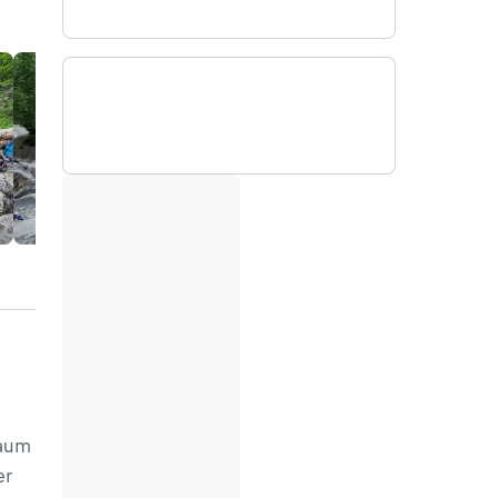
kaum
er