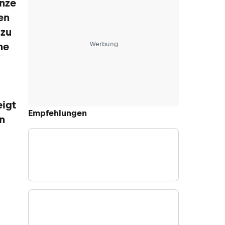
anze
en
 zu
Werbung
ne
eigt
Empfehlungen
n