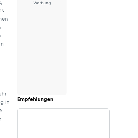
,
Werbung
as
inen
n
n
an
d
ehr
Empfehlungen
g in
e
e