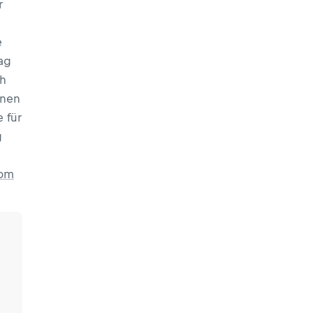
r
e
rag
ch
inen
 für
g
com