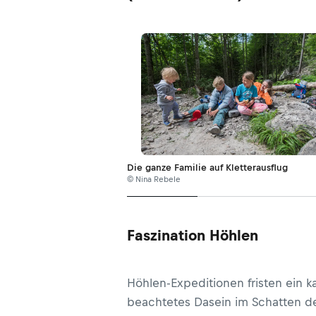
Die ganze Familie auf Kletterausflug
© Nina Rebele
Faszination Höhlen
Höhlen-Expeditionen fristen ein 
beachtetes Dasein im Schatten d