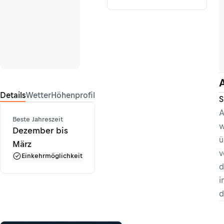
Details
Wetter
Höhenprofil
S
A
Beste Jahreszeit
w
Dezember bis
ü
März
v
Einkehrmöglichkeit
d
i
d