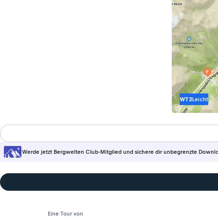
WT2
Leicht
Werde jetzt Bergwelten Club-Mitglied und sichere dir unbegrenzte Downl
Eine Tour von