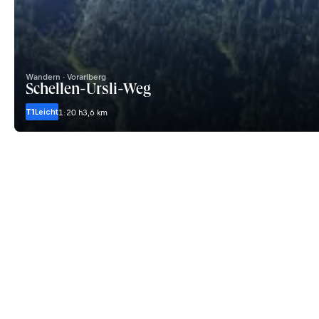
Wandern · Vorarlberg
Schellen-Ursli-Weg
T1
Leicht
1:20 h
3,6 km