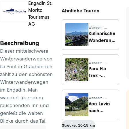
Engadin St.
Moritz
Ähnliche Touren
Tourismus
AG
Wandern ·
Appenzell
Kulinarische
Innerrhoden
Wanderung
Beschreibung
im Rheintal
Dieser mittelschwere
zwischen
Winterwanderweg von
Au und
Wandern ·
La Punt in Graubünden
Marbach
Graubünden
Parc Ela
zählt zu den schönsten
Trek -
Winterwanderwegen
Etappe 11:
Preda - F.
im Engadin. Man
Gualdauna -
wandert über dem
Wandern ·
Chamanna
Vorarlberg
Von Lavin
rauschenden Inn und
d'Es-cha
nach
genießt die weiten
Guarda
Blicke durch das Tal.
Strecke: 10-15 km