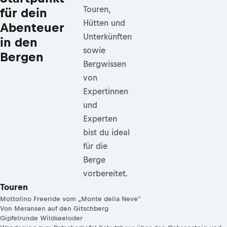
Touren,
für dein
Hütten und
Abenteuer
Unterkünften
in den
sowie
Bergen
Bergwissen
von
Expertinnen
und
Experten
bist du ideal
für die
Berge
vorbereitet.
Touren
Mottolino Freeride vom „Monte della Neve"
Von Meransen auf den Gitschberg
Gipfelrunde Wildseeloder