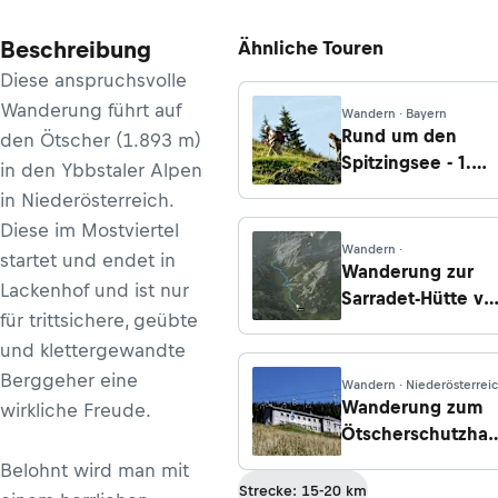
Beschreibung
Ähnliche Touren
Diese anspruchsvolle
Wanderung führt auf
Wandern · Bayern
Rund um den
den Ötscher (1.893 m)
Spitzingsee - 1.
in den Ybbstaler Alpen
Tag: Spitzingsatte
in Niederösterreich.
- Taubensteinhau
Diese im Mostviertel
Wandern ·
startet und endet in
Wanderung zur
Lackenhof und ist nur
Sarradet-Hütte vo
für trittsichere, geübte
Garvanie
und klettergewandte
Berggeher eine
Wandern · Niederösterrei
Wanderung zum
wirkliche Freude.
Ötscherschutzha
von Lackenhof
Belohnt wird man mit
Strecke: 15-20 km