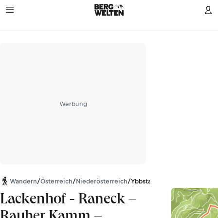
Werbung
Wandern
/
Österreich
/
Niederösterreich
/
Ybbstaler Alpen
Lackenhof - Raneck –
Rauher Kamm –