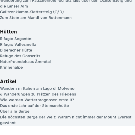
Wanderung zum Patscherkofel-Schutzhaus über den Ochsensteig und
die Lanser Alm
Galitzenklamm-Klettersteig (C/D)
Zum Stein am Mandl von Rottenmann
Hütten
Rifugio Segantini
Rifugio Vallesinella
Biberacher Hütte
Refuge des Conscrits
Naturfreundehaus Ämmital
Krinnenalpe
Artikel
Wandern in Italien am Lago di Molveno
6 Wanderungen zu Plätzen des Friedens
Wie werden Wetterprognosen erstellt?
Das erste Jahr auf der Steinseehütte
Über alle Berge
Die höchsten Berge der Welt: Warum nicht immer der Mount Everest
gewinnt