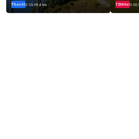
T1
Leicht
T2
Mittel
2:15 h
9,4 km
3:00 