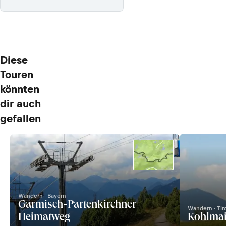
Diese
Touren
könnten
dir auch
gefallen
Wandern · Bayern
Garmisch-Partenkirchner
Wandern · Tir
Heimatweg
Kohlmai