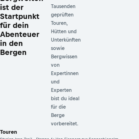
ist der
Tausenden
Startpunkt
geprüften
Touren,
für dein
Hütten und
Abenteuer
Unterkünften
in den
sowie
Bergen
Bergwissen
von
Expertinnen
und
Experten
bist du ideal
für die
Berge
vorbereitet.
Touren