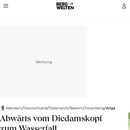
Werbung
Wandern
/
Deutschland
/
Österreich
/
Bayern
/
Vorarlberg
/
Allgäuer Alp
Abwärts vom Diedamskopf
zum Wasserfall