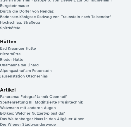
Styrian Iron Trail - Etappe 6: Von Eisenerz zur Sonnschienalm
Burgsteinmauer
Durch die Dörfer von Nendaz
Bodensee-Königsee Radweg von Traunstein nach Teisendorf
Hochschlag, Straßegg
Spitzköfele
Hütten
Bad Kissinger Hütte
Hirzerhütte
Rieder Hütte
Chamanna dal Linard
Alpengasthof am Feuerstein
Jausenstation Ötscherhias
Artikel
Panorama: Fotograf Jannik Obenhoff
Spaltenrettung III: Modifizierte Prusiktechnik
Watzmann mit anderen Augen
E-Bikes: Welcher Nutzertyp bist du?
Das Waltenberger Haus in den Allgäuer Alpen
Die Wiener Stadtwanderwege