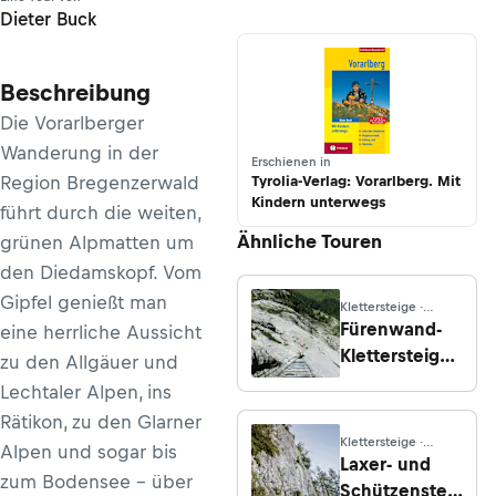
Dieter Buck
Beschreibung
Die Vorarlberger
Wanderung in der
Erschienen in
Region Bregenzerwald
Tyrolia-Verlag: Vorarlberg. Mit
Kindern unterwegs
führt durch die weiten,
Ähnliche Touren
grünen Alpmatten um
den Diedamskopf. Vom
Gipfel genießt man
Klettersteige ·
Obwalden
Fürenwand-
eine herrliche Aussicht
Klettersteig
zu den Allgäuer und
(C/D)
Lechtaler Alpen, ins
Rätikon, zu den Glarner
Klettersteige ·
Alpen und sogar bis
Bayern
Laxer- und
zum Bodensee – über
Schützensteig