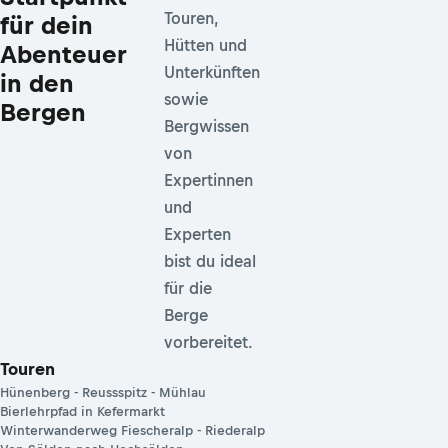
Touren,
für dein
Hütten und
Abenteuer
Unterkünften
in den
sowie
Bergen
Bergwissen
von
Expertinnen
und
Experten
bist du ideal
für die
Berge
vorbereitet.
Touren
Hünenberg - Reussspitz - Mühlau
Bierlehrpfad in Kefermarkt
Winterwanderweg Fiescheralp - Riederalp