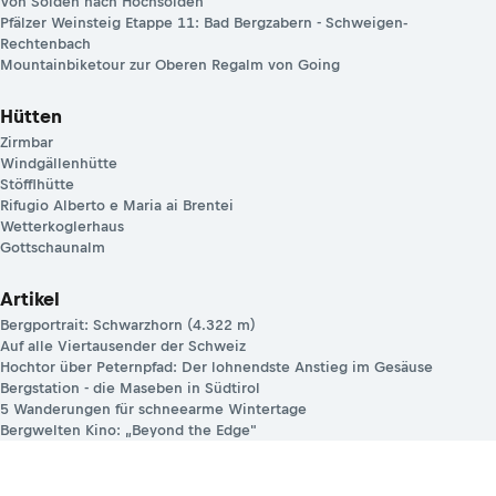
Von Sölden nach Hochsölden
Pfälzer Weinsteig Etappe 11: Bad Bergzabern - Schweigen-
Rechtenbach
Mountainbiketour zur Oberen Regalm von Going
Hütten
Zirmbar
Windgällenhütte
Stöfflhütte
Rifugio Alberto e Maria ai Brentei
Wetterkoglerhaus
Gottschaunalm
Artikel
Bergportrait: Schwarzhorn (4.322 m)
Auf alle Viertausender der Schweiz
Hochtor über Peternpfad: Der lohnendste Anstieg im Gesäuse
Bergstation - die Maseben in Südtirol
5 Wanderungen für schneearme Wintertage
Bergwelten Kino: „Beyond the Edge"