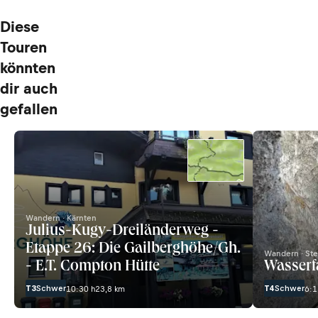
Diese
Touren
könnten
dir auch
gefallen
Wandern · Kärnten
Julius-Kugy-Dreiländerweg -
Etappe 26: Die Gailberghöhe/Gh.
Wandern · Ste
- E.T. Compton Hütte
Wasserf
T3
Schwer
T4
Schwer
10:30 h
23,8 km
6:1