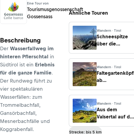
Eine Tour von
Tourismusgenossenschaft
Ähnliche Touren
Gossensass
Wandern · Tirol
Schneespitze
Beschreibung
über die
Der
Wasserfallweg im
Magdeburger
hinteren Pflerschtal
in
Hütte
Südtirol ist ein
Erlebnis
Wandern · Tirol
für die ganze Familie
.
Faltegartenköpf
ab
Der Rundweg führt zu
Ochsengarten
vier spektakulären
Wasserfällen: zum
Wandern · Tirol
Trommelbachfall,
Aus dem
Gansörbachfall,
Valsertal auf die
Mesnerbachfälle und
Geraerhütte
Koggrabenfall.
Strecke: bis 5 km