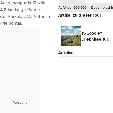
Ausgangspunkt für die
Aufstieg: 300-600 m
Dauer: bis 2 
4,2 km
lange Runde ist
Artikel zu dieser Tour
der Parkplatz St. Anton im
Pflerschtal.
15 „coole“
Erlebnisse für
heiße
Sommertage
Anreise
Werbung