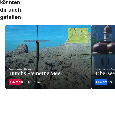
könnten
dir auch
gefallen
Wandern · Bayern
Wandern · Ba
Durchs Steinerne Meer
Obersee
T2
Mittel
T1
Leicht
8:30 h
18,1 km
2:30 