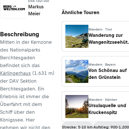
Eine Tour von
Markus
Ähnliche Touren
Meier
Wandern · Tirol
Beschreibung
Wanderung zur
Mitten in der Kernzone
Wangenitzseehüt
von Seichenbrun
des Nationalparks
im Debanttal
Berchtesgaden
befindet sich das
Wandern · Bayern
Von Schönau auf
Kärlingerhaus
(1.631 m)
den Grünstein
der DAV Sektion
Berchtesgaden. Ein
Erlebnis ist immer die
Wandern · Kärnten
Überfahrt mit dem
Ursulaquelle und
Schiff über den
Kruckenspitz
Königssee. Hier
nehmen wir nicht den
Strecke: 5-10 km
Aufstieg: 900-1.20