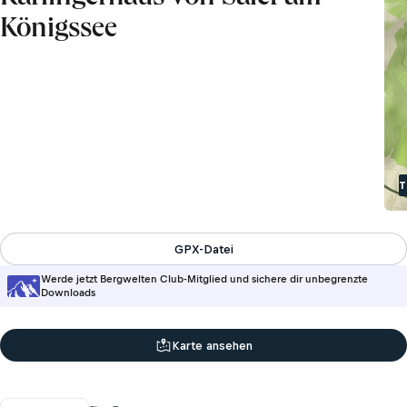
Königssee
T
GPX-Datei
Werde jetzt Bergwelten Club-Mitglied und sichere dir unbegrenzte
Downloads
Karte ansehen