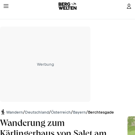
Werbung
Wandern
/
Deutschland
/
Österreich
/
Bayern
/
Berchtesgadener Alpen
Wanderung zum
Kärlingerhaus von Salet am