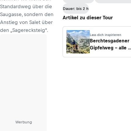
Standardweg über die
Dauer: bis 2 h
Saugasse, sondern den
Artikel zu dieser Tour
Anstieg von Salet über
den „Sagerecksteig”.
Lass dich inspirieren
Berchtesgadener
Gipfelweg – alle 6
Etappen, Hütten
und Infos zur
Planung
Werbung