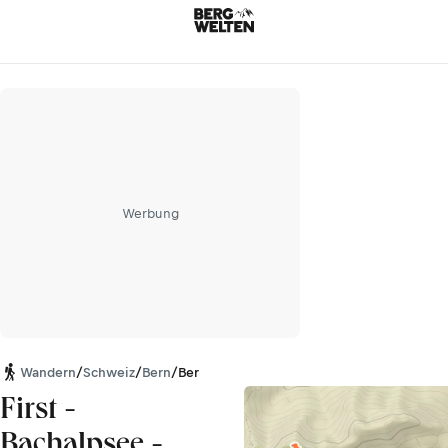
Werbung
Wandern
/
Schweiz
/
Bern
/
Berner Alpen
First -
Bachalpsee -