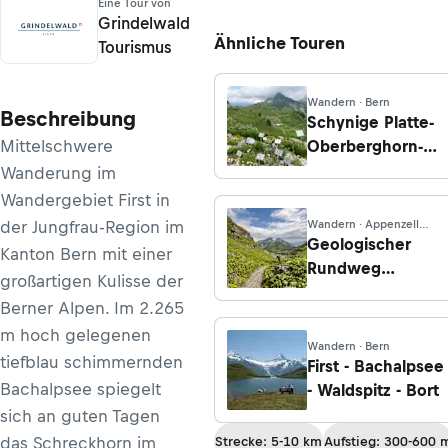
Eine Tour von
Grindelwald
Ähnliche Touren
Tourismus
Wandern · Bern
Beschreibung
Schynige Platte-
Mittelschwere
Oberberghorn-
Schynige Platte
Wanderung im
Wandergebiet First in
der Jungfrau-Region im
Wandern · Appenzell
Innerrhoden
Geologischer
Kanton Bern mit einer
Rundweg
großartigen Kulisse der
Gamserugg
Berner Alpen. Im 2.265
m hoch gelegenen
Wandern · Bern
tiefblau schimmernden
First - Bachalpsee
Bachalpsee spiegelt
- Waldspitz - Bort
sich an guten Tagen
das Schreckhorn im
Strecke: 5-10 km
Aufstieg: 300-600 