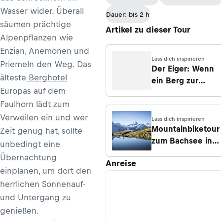
Wasser wider. Überall
Dauer: bis 2 h
säumen prächtige
Artikel zu dieser Tour
Alpenpflanzen wie
Enzian, Anemonen und
Lass dich inspirieren
Priemeln den Weg. Das
Der Eiger: Wenn
älteste
Berghotel
ein Berg zur
Europas auf dem
Legende wird
Faulhorn lädt zum
Verweilen ein und wer
Lass dich inspirieren
Mountainbiketour
Zeit genug hat, sollte
zum Bachsee in
unbedingt eine
Grindelwald
Übernachtung
Anreise
einplanen, um dort den
herrlichen Sonnenauf-
und Untergang zu
genießen.