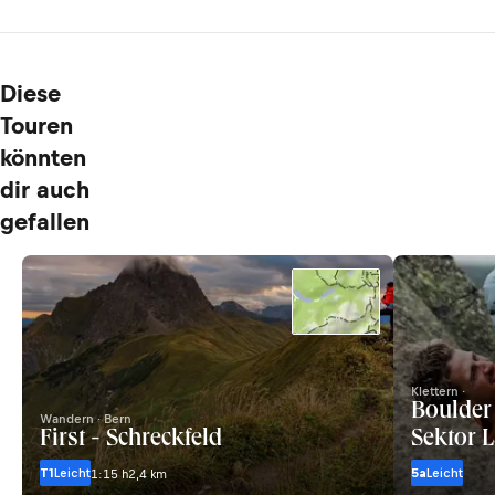
Diese
Touren
könnten
dir auch
gefallen
Klettern ·
Boulder 
Wandern · Bern
First - Schreckfeld
Sektor 
T1
Leicht
5a
Leicht
1:15 h
2,4 km