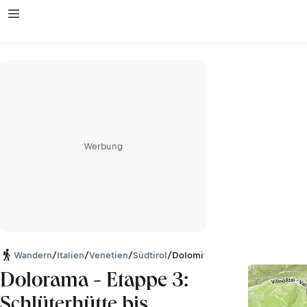
Werbung
Wandern
/
Italien
/
Venetien
/
Südtirol
/
Dolomiten
Dolorama - Etappe 3:
Schlüterhütte bis