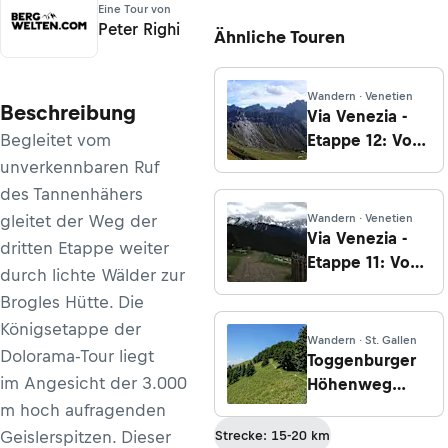
Eine Tour von
Peter Righi
Ähnliche Touren
Wandern · Venetien
Beschreibung
Via Venezia -
Begleitet vom
Etappe 12: Von
der
unverkennbaren Ruf
Schlüterhütte
des Tannenhähers
zum Grödner
gleitet der Weg der
Wandern · Venetien
Joch
Via Venezia -
dritten Etappe weiter
Etappe 11: Von
durch lichte Wälder zur
der
Brogles Hütte. Die
Kreuzwiesen
Königsetappe der
Alm zur
Wandern · St. Gallen
Dolorama-Tour liegt
Schlüterhütte
Toggenburger
im Angesicht der 3.000
Höhenweg
Etappe 5:
m hoch aufragenden
Berggasthaus
Geislerspitzen. Dieser
Strecke: 15-20 km