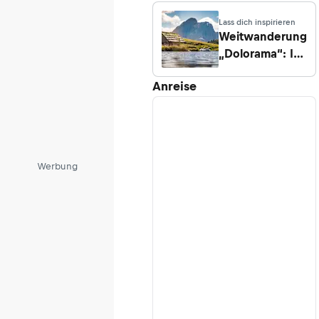
kam
Lass dich inspirieren
Weitwanderung
„Dolorama“: In
4 Tagen durch
Anreise
das Eisacktal
Werbung