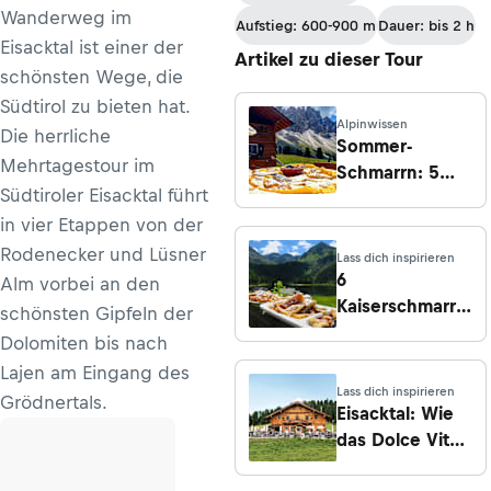
Chruezegg -
Wanderweg im
Aufstieg: 600-900 m
Dauer: bis 2 h
Hulftegg
Eisacktal ist einer der
Artikel zu dieser Tour
schönsten Wege, die
Südtirol zu bieten hat.
Alpinwissen
Die herrliche
Sommer-
Mehrtagestour im
Schmarrn: 5
Südtiroler Eisacktal führt
Kaiserschmarrn-
in vier Etappen von der
Traumplätze
Rodenecker und Lüsner
Lass dich inspirieren
6
Alm vorbei an den
Kaiserschmarrn-
schönsten Gipfeln der
Spots mit
Dolomiten bis nach
Traumaussicht
Lajen am Eingang des
Lass dich inspirieren
Grödnertals.
Eisacktal: Wie
das Dolce Vita
in die Berge