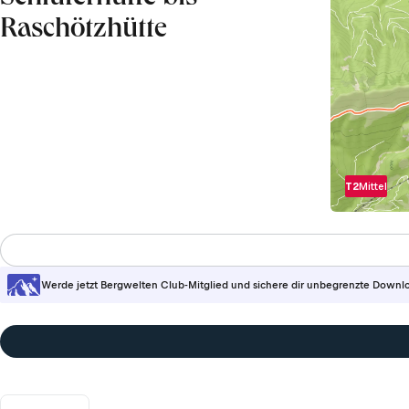
Raschötzhütte
T2
Mittel
Werde jetzt Bergwelten Club-Mitglied und sichere dir unbegrenzte Downl