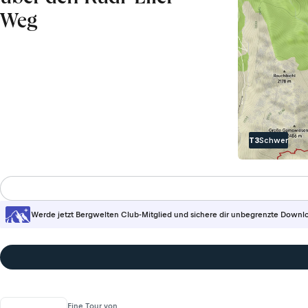
Weg
T3
Schwer
Werde jetzt Bergwelten Club-Mitglied und sichere dir unbegrenzte Downl
Eine Tour von