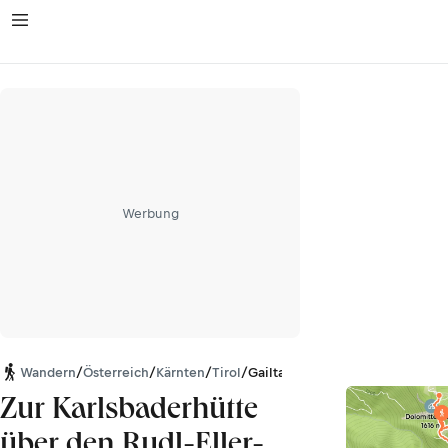
Werbung
Wandern
/
Österreich
/
Kärnten
/
Tirol
/
Gailtaler Alpen
Zur Karlsbaderhütte
über den Rudl-Eller-