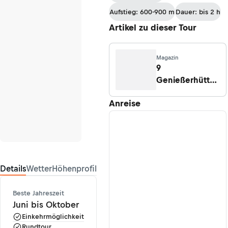
Aufstieg: 600-900 m
Dauer: bis 2 h
Artikel zu dieser Tour
Magazin
9
Genießerhütten
und die
Anreise
schönsten
Touren dorthin
Details
Wetter
Höhenprofil
Beste Jahreszeit
Juni bis Oktober
Einkehrmöglichkeit
Rundtour