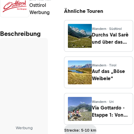
Osttirol
Ähnliche Touren
Werbung
Wandern · Südtirol
Beschreibung
Durchs Val Sarè
und über das
Rifugio Scotoni
Wandern · Tirol
Auf das „Böse
Weibele“
Wandern · Uri
Via Gottardo -
Etappe 1: Von
Treib nach
Werbung
Erstfeld
Strecke: 5-10 km