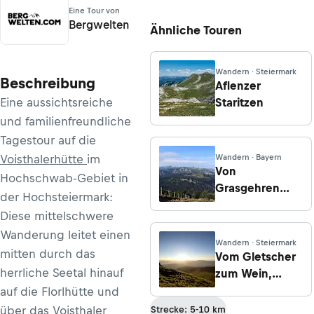
Eine Tour von
Bergwelten
Ähnliche Touren
Wandern · Steiermark
Beschreibung
Aflenzer
Eine aussichtsreiche
Staritzen
und familienfreundliche
Tagestour auf die
Voisthalerhütte
im
Wandern · Bayern
Von
Hochschwab-Gebiet in
Grasgehren
der Hochsteiermark:
zum Riedberger
Diese mittelschwere
Horn
Wanderung leitet einen
Wandern · Steiermark
mitten durch das
Vom Gletscher
herrliche Seetal hinauf
zum Wein,
Südroute,
auf die Florlhütte und
Etappe 14: Von
über das Voisthaler
Strecke: 5-10 km