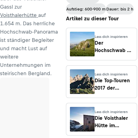
der Tonnerhütte
Gassl zur
Aufstieg: 600-900 m
Dauer: bis 2 h
am Zirbitzkogel
Voisthalerhütte
auf
Artikel zu dieser Tour
nach Obdach
1.654 m. Das herrliche
Hochschwab-Panorama
Lass dich inspirieren
ist ständiger Begleiter
Der
und macht Lust auf
Hochschwab –
weitere
Bergmassiv im
Unternehmungen im
Wandel
steirischen Bergland.
Lass dich inspirieren
Die Top-Touren
2017 der
Bergwelten-
Redaktion
Lass dich inspirieren
Die Voisthaler
Hütte im
Portrait