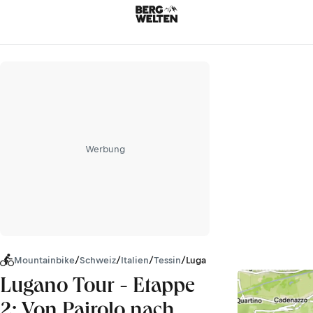
Werbung
Mountainbike
/
Schweiz
/
Italien
/
Tessin
/
Luganer Alpen
Lugano Tour - Etappe
2: Von Pairolo nach