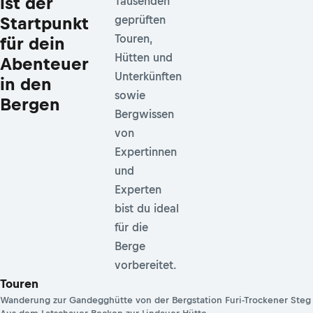
ist der
Tausenden
Startpunkt
geprüften
Touren,
für dein
Hütten und
Abenteuer
Unterkünften
in den
sowie
Bergen
Bergwissen
von
Expertinnen
und
Experten
bist du ideal
für die
Berge
vorbereitet.
Touren
Wanderung zur Gandegghütte von der Bergstation Furi-Trockener Steg