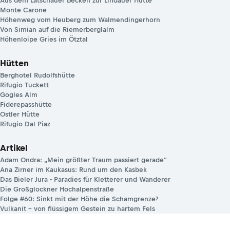
Aus dem Latschauer Becken zur Lindauer Hütte
Monte Carone
Höhenweg vom Heuberg zum Walmendingerhorn
Von Simian auf die Riemerberglalm
Höhenloipe Gries im Ötztal
Hütten
Berghotel Rudolfshütte
Rifugio Tuckett
Gogles Alm
Fiderepasshütte
Ostler Hütte
Rifugio Dal Piaz
Artikel
Adam Ondra: „Mein größter Traum passiert gerade“
Ana Zirner im Kaukasus: Rund um den Kasbek
Das Bieler Jura - Paradies für Kletterer und Wanderer
Die Großglockner Hochalpenstraße
Folge #60: Sinkt mit der Höhe die Schamgrenze?
Vulkanit – von flüssigem Gestein zu hartem Fels