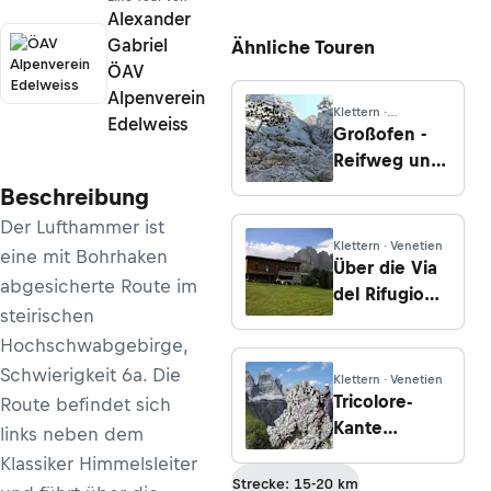
Alexander
Gabriel
Ähnliche Touren
ÖAV
Alpenverein
Klettern ·
Edelweiss
Niederösterreich
Großofen -
Reifweg und
Herbstwind
Beschreibung
Der Lufthammer ist
Klettern · Venetien
eine mit Bohrhaken
Über die Via
abgesicherte Route im
del Rifugio
steirischen
auf den Torre
Hochschwabgebirge,
Juac
Schwierigkeit 6a. Die
Klettern · Venetien
Tricolore-
Route befindet sich
Kante
links neben dem
(Dolomiten -
Klassiker Himmelsleiter
Cadingruppe)
Strecke: 15-20 km