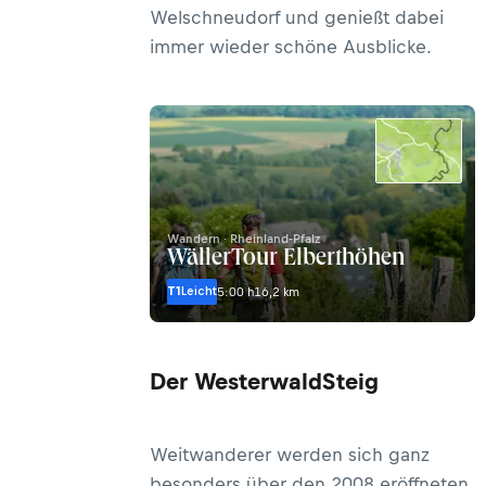
Welschneudorf und genießt dabei
immer wieder schöne Ausblicke.
Wandern · Rheinland-Pfalz
WällerTour Elberthöhen
T1
Leicht
5:00 h
16,2 km
Der WesterwaldSteig
Weitwanderer werden sich ganz
besonders über den 2008 eröffneten