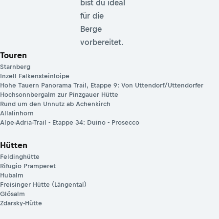
bist du ideal
für die
Berge
vorbereitet.
Touren
Starnberg
Inzell Falkensteinloipe
Hohe Tauern Panorama Trail, Etappe 9: Von Uttendorf/Uttendorfer
Hochsonnbergalm zur Pinzgauer Hütte
Rund um den Unnutz ab Achenkirch
Allalinhorn
Alpe-Adria-Trail - Etappe 34: Duino - Prosecco
Hütten
Feldinghütte
Rifugio Pramperet
Hubalm
Freisinger Hütte (Längental)
Glösalm
Zdarsky-Hütte