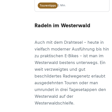
Fachwerkdörfer, interessante Klöster
1 Min.
Tourentipps
und alte Steinbrüche. Der
WesterwaldSteig führ über das
Radeln im Westerwald
aussichtsreiche, idyllische und
kulturell höchst interessante
Mittelgebirge zwischen Dill und
Auch mit dem Drahtesel - heute in
Rhein in Deutschland.&nbsp;
vielfach moderner Ausführung bis hin
zu praktischen E-Bikes - ist man im
Westerwald bestens unterwegs. Ein
weit verzweigtes und gut
beschildertes Radwegenetz erlaubt
ausgedehnten Touren oder man
umrundet in drei Tagesetappen den
Westerwald auf der
Westerwaldschleife.