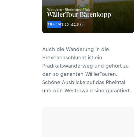
Wandern · Rheinland-Pfalz
WällerTour Bärenkopp
T1
Leicht
3:30 h
11,8 km
Auch die Wanderung in die
Brexbachschlucht ist ein
Prädikatswanderweg und gehört zu
den so genanten WällerTouren.
Schöne Ausblicke auf das Rheintal
und den Westerwald sind garantiert.