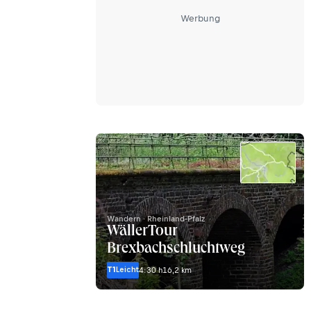
Werbung
Wandern · Rheinland-Pfalz
WällerTour
Brexbachschluchtweg
T1
Leicht
4:30 h
16,2 km