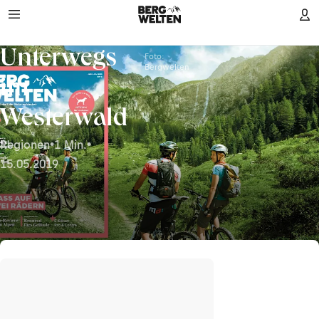
Unterwegs
Foto:
Bergwelten
im
Westerwald
Regionen
•
1 Min.
•
15.05.2019