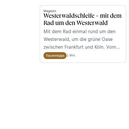
Magazin
Westerwaldschleife - mit dem
Rad um den Westerwald
Mit dem Rad einmal rund um den
Westerwald, um die grüne Oase
zwischen Frankfurt und Köln. Vom
Rhein bis an die Lahn, drei
1 Min.
Tourentipps
Tagesetappen, auf denen man die
landschaftliche Schönheit und
Vielfalt des Westerwaldes in vollen
Zügen genießen kann.&nbsp;