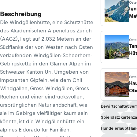
Öste
Rohr
Ign
Unte
Beschreibung
Mat
Die Windgällenhütte, eine Schutzhütte
Hüt
des Akademischen Alpenclubs Zürich
(AACZ), liegt auf 2.032 Metern an der
Öste
Ta
Südflanke der von Westen nach Osten
Hüt
verlaufenden Windgällen-Scheerhorn-
Gebirgskette in den Glarner Alpen im
Schweizer Kanton Uri. Umgeben von
Öste
imposanten Gipfeln, wie dem Chli
Ober
Ha
Windgällen, Gross Windgällen, Gross
Ob
Ruchen und einer eindrucksvollen,
ursprünglichen Naturlandschaft, wie
Bewirtschaftet
Sem
sie im Gebirge vielfältiger kaum sein
Spielplatz
Kartenz
könnte, ist die Windgällenhütte ein
Hunde erlaubt
Han
alpines Eldorado für Familien,