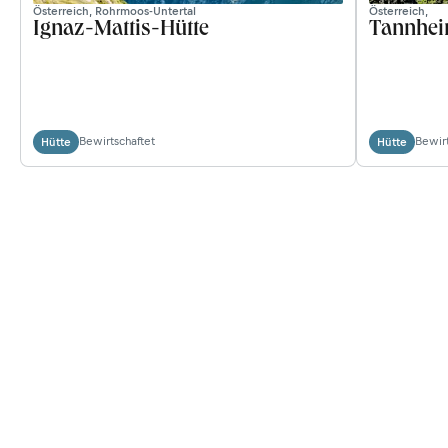
Österreich, Rohrmoos-Untertal
Österreich,
Ignaz-Mattis-Hütte
Tannhei
Bewirtschaftet
Bewirt
Hütte
Hütte