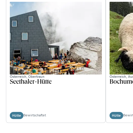
Österreich, Obertraun
Österreich, Au
Seethaler-Hütte
Bochume
Bewirtschaftet
Bewirt
Hütte
Hütte