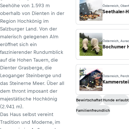
Seehöhe von 1.593 m
Österreich, Ober
Seethaler-H
oberhalb von Dienten in der
Region Hochkönig im
Salzburger Land. Von der
malerisch gelegenen Alm
Österreich, Aurac
eröffnet sich ein
Kitzbühel
Bochumer H
faszinierender Rundumblick
auf die Hohen Tauern, die
Dienter Grasberge, die
Leoganger Steinberge und
Österreich, Perc
Kammerstei
das Steinerne Meer. Über all
dem thront imposant der
majestätische Hochkönig
Bewirtschaftet
Hunde erlaubt
(2.941 m).
Familienfreundlich
Das Haus selbst vereint
Tradition und Moderne, im