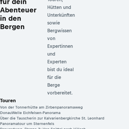
für dein
Hütten und
Abenteuer
Unterkünften
in den
sowie
Bergen
Bergwissen
von
Expertinnen
und
Experten
bist du ideal
für die
Berge
vorbereitet.
Touren
Von der Tonnerhütte am Zirbenpanoramaweg
DonauWelle Eichfelsen-Panorama
Über die Tauscherin zur Kalvarienbergkirche St. Leonhard
Panoramatour um Sternenfels