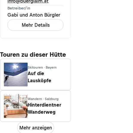
info@buerglalm.at
Betreiber/in
Gabi und Anton Bürgler
Mehr Details
Touren zu dieser Hütte
Skitouren · Bayern
Auf die
Lausköpfe
Wandern · Salzburg
Hinterdientner
Wanderweg
Mehr anzeigen