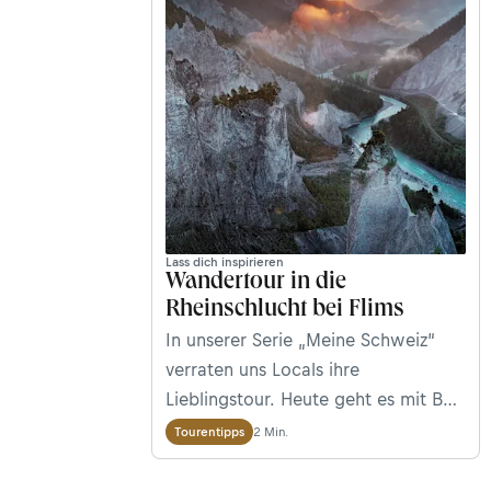
Lass dich inspirieren
Wandertour in die
Rheinschlucht bei Flims
In unserer Serie „Meine Schweiz“
verraten uns Locals ihre
Lieblingstour. Heute geht es mit Bea
Ragettli (Mutter dieses verrückten
2 Min.
Tourentipps
jungen Mannes) in die heimatliche
Rheinschlucht (Ruinaulta) bei Flims