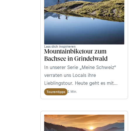
Lass dich inspirieren
Mountainbiketour zum
Bachsee in Grindelwald
In unserer Serie „Meine Schweiz“
verraten uns Locals ihre
Lieblingstour. Heute geht es mit
Mountainbiker und Sportshop-
1 Min.
Tourentipps
Inhaber Markus Gerber zum
wunderschönen Bachsee in
Grindelwald.