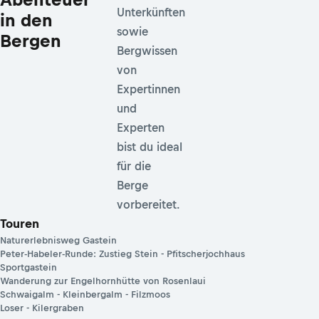
Unterkünften
in den
sowie
Bergen
Bergwissen
von
Expertinnen
und
Experten
bist du ideal
für die
Berge
vorbereitet.
Touren
Naturerlebnisweg Gastein
Peter-Habeler-Runde: Zustieg Stein - Pfitscherjochhaus
Sportgastein
Wanderung zur Engelhornhütte von Rosenlaui
Schwaigalm - Kleinbergalm - Filzmoos
Loser - Kilergraben