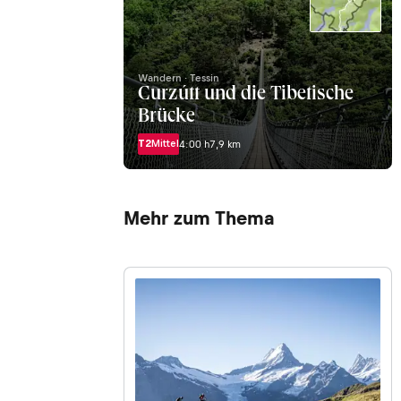
Wandern · Tessin
Curzútt und die Tibetische
Brücke
T2
Mittel
4:00 h
7,9 km
Mehr zum Thema