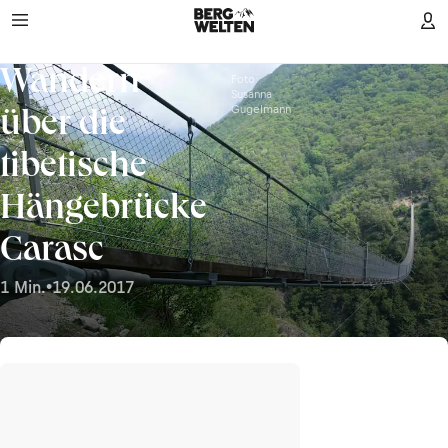
Wandern
Foto:
Susanna
Gugelmann
über die
tibetische
Hängebrücke
Carasc
1 Min.
•
19.06.2017