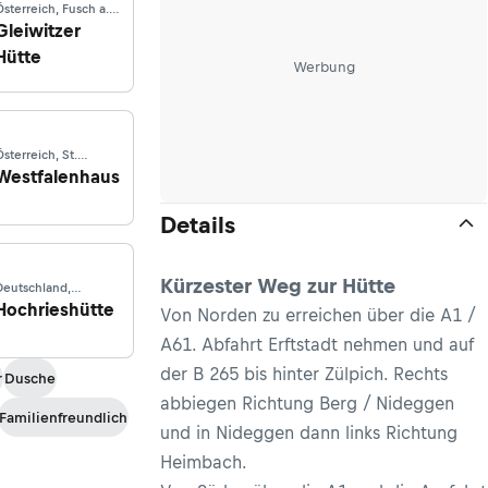
Österreich, Fusch a.
.
Gleiwitzer
Großglocknerstraße
Hütte
Werbung
Österreich, St.
Sigmund im Sellrain
Westfalenhaus
Details
Kürzester Weg zur Hütte
Deutschland,
Samerberg
Hochrieshütte
Von Norden zu erreichen über die A1 /
A61. Abfahrt Erftstadt nehmen und auf
der B 265 bis hinter Zülpich. Rechts
r
Dusche
abbiegen Richtung Berg / Nideggen
Familienfreundlich
und in Nideggen dann links Richtung
Heimbach.