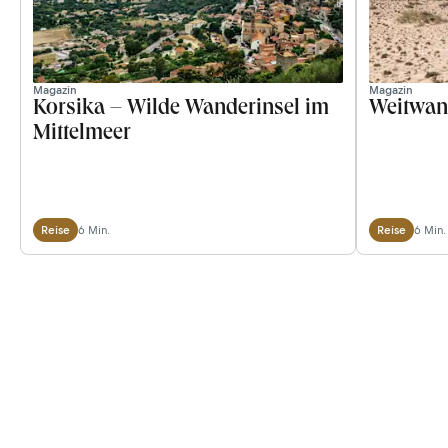
Magazin
Magazin
Korsika – Wilde Wanderinsel im
Weitwan
Mittelmeer
6 Min.
6 Min.
Reise
Reise