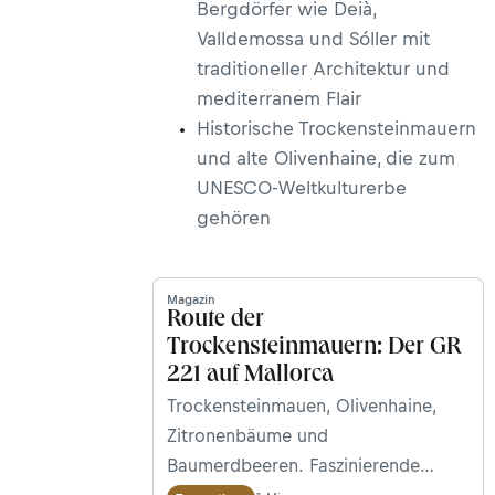
Bergdörfer wie Deià,
Valldemossa und Sóller mit
traditioneller Architektur und
mediterranem Flair
Historische Trockensteinmauern
und alte Olivenhaine, die zum
UNESCO-Weltkulturerbe
gehören
Magazin
Route der
Trockensteinmauern: Der GR
221 auf Mallorca
Trockensteinmauen, Olivenhaine,
Zitronenbäume und
Baumerdbeeren. Faszinierende
Meerblicke von steil abfallenden