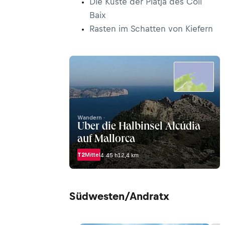
Die Küste der Platja des Coll
Baix
Rasten im Schatten von Kiefern
Wandern ·
Über die Halbinsel Alcúdia
auf Mallorca
T2
Mittel
4:45 h
12,4 km
Südwesten/Andratx