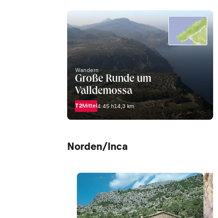
Wandern ·
Große Runde um
Valldemossa
T2
Mittel
4:45 h
14,3 km
Norden/Inca