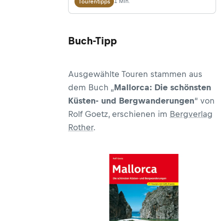
1 Min.
Tourentipps
Küsten, herausfordernde
Gebirgspassagen, kleine Orte und
Buch-Tipp
gemütliche Einkehrstätten. Der GR
221 (span.: Gran Recorrido
221) erschließt die Serra de
Ausgewählte Touren stammen aus
Tramuntana, einen parallel der
dem Buch „
Mallorca: Die schönsten
Nordwestküste von Mallorca
Küsten- und Bergwanderungen
“ von
verlaufenden Gebirgszug. In elf
Rolf Goetz, erschienen im
Bergverlag
Etappen und auf 150 km
Rother
.
durchwandert man auf dem
Fernwanderweg den Norden der
größten Baleareninsel.