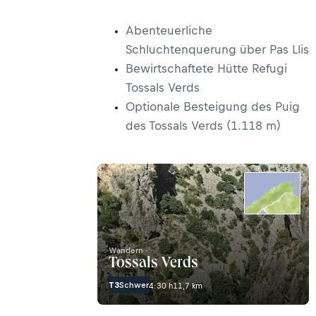
Abenteuerliche
Schluchtenquerung über Pas Llis
Bewirtschaftete Hütte Refugi
Tossals Verds
Optionale Besteigung des Puig
des Tossals Verds (1.118 m)
Wandern ·
Tossals Verds
T3
Schwer
4:30 h
11,7 km