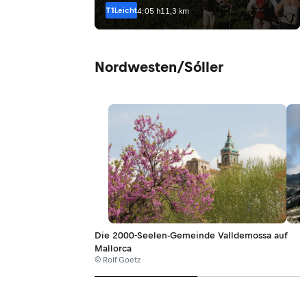
T1
Leicht
4:05 h
11,3 km
Nordwesten/Sóller
Die 2000-Seelen-Gemeinde Valldemossa auf
Mallorca
© Rolf Goetz