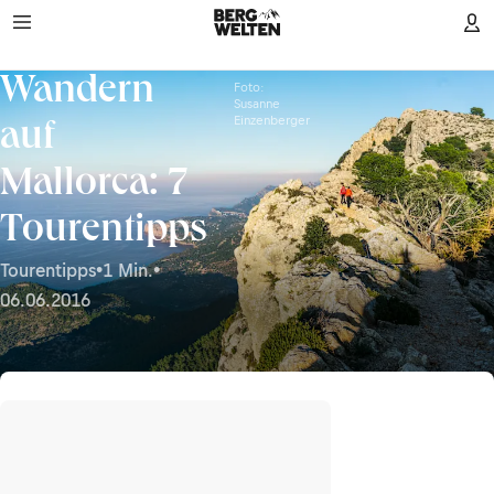
Wandern
Foto:
Susanne
Einzenberger
auf
Mallorca: 7
Tourentipps
Tourentipps
•
1 Min.
•
06.06.2016