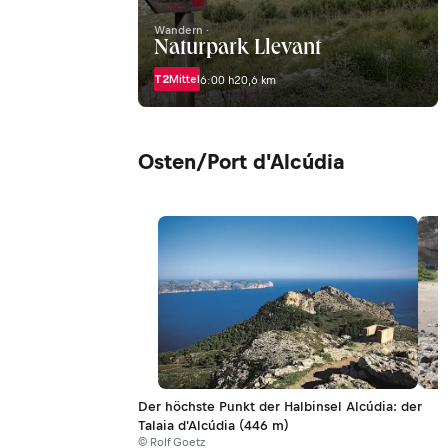
Wandern ·
Naturpark Llevant
T2
Mittel
6:00 h
20,6 km
Osten/Port d'Alcúdia
Der höchste Punkt der Halbinsel Alcúdia: der
Talaia d'Alcúdia (446 m)
© Rolf Goetz