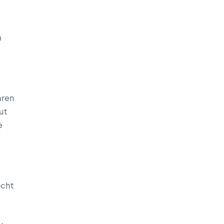
m
hren
ut
e
ocht