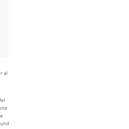
r al
fel
nne
ie
 und