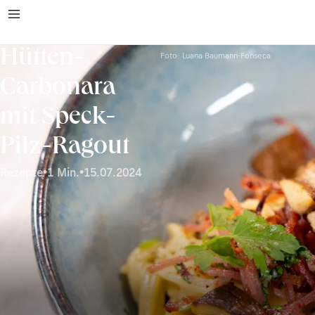
Hütten-
Foto: Luana Baumann-Fonseca
Carbonara
mit Speck-
Pilz-Ragout
Rezepte
•
1 Min.
•
15.07.2024