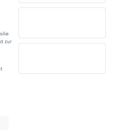
ilie
d zur
t