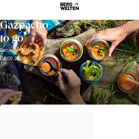
Gazpacho
Foto:
Ingo
Eisenhut
to go
Rezepte
•
1 Min.
•
04.09.2022