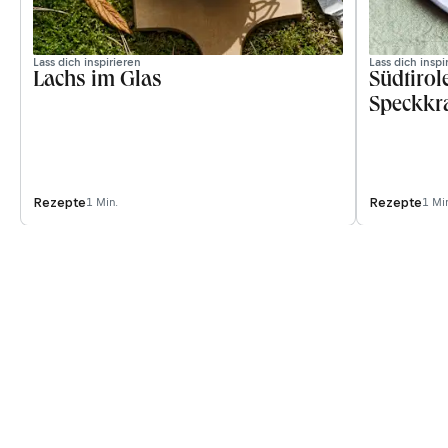
Lass dich inspirieren
Lass dich inspi
Lachs im Glas
Südtirol
Speckkra
Rezepte
Rezepte
1 Min.
1 Mi