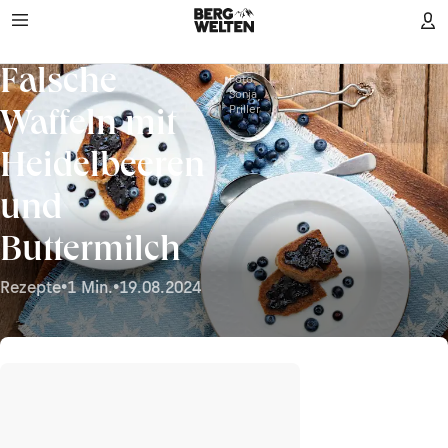
Falsche
Foto:
Sonja
Priller
Waffeln mit
Heidelbeeren
und
Buttermilch
Rezepte
•
1 Min.
•
19.08.2024