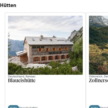
Hütten
Deutschland, Ramsau
Österreich, Del
Blaueishütte
Zollners
Bewirtschaftet
Bewirt
Hütte
Hütte