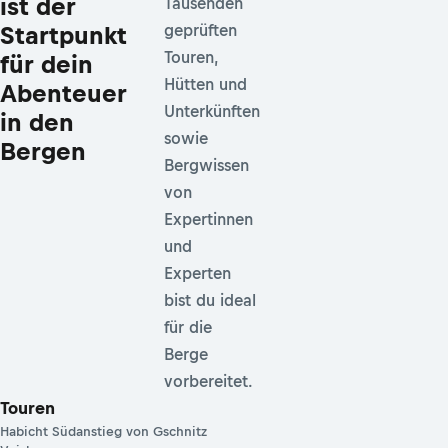
ist der
Tausenden
Startpunkt
geprüften
Touren,
für dein
Hütten und
Abenteuer
Unterkünften
in den
sowie
Bergen
Bergwissen
von
Expertinnen
und
Experten
bist du ideal
für die
Berge
vorbereitet.
Touren
Habicht Südanstieg von Gschnitz