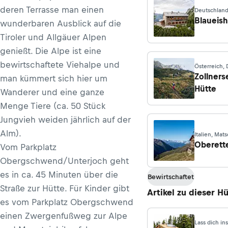
deren Terrasse man einen
Deutschland
Blaueish
wunderbaren Ausblick auf die
Tiroler und Allgäuer Alpen
genießt. Die Alpe ist eine
bewirtschaftete Viehalpe und
Österreich, 
Gailtal
Zollners
man kümmert sich hier um
Hütte
Wanderer und eine ganze
Menge Tiere (ca. 50 Stück
Jungvieh weiden jährlich auf der
Alm).
Italien, Mat
Oberett
Vom Parkplatz
Obergschwend/Unterjoch geht
es in ca. 45 Minuten über die
Bewirtschaftet
Straße zur Hütte. Für Kinder gibt
Artikel zu dieser H
es vom Parkplatz Obergschwend
einen Zwergenfußweg zur Alpe
Lass dich in