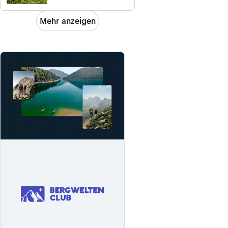
Bad Hindelang nach
Oberjoch
Mehr anzeigen