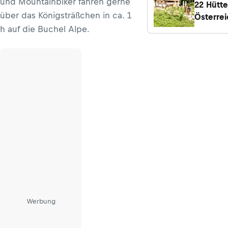
und Mountainbiker fahren gerne
22 Hütte
über das Königsträßchen in ca. 1
Österrei
h auf die Buchel Alpe.
Bayern, 
jetzt ge
sind
Werbung