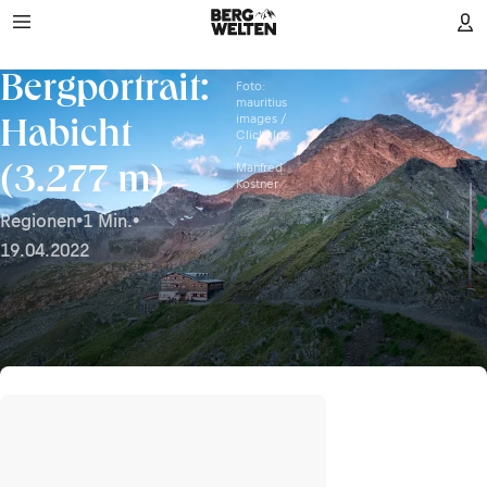
Bergportrait:
Foto:
mauritius
images /
Habicht
ClickAlps
/
Manfred
(3.277 m)
Kostner
Regionen
•
1 Min.
•
19.04.2022