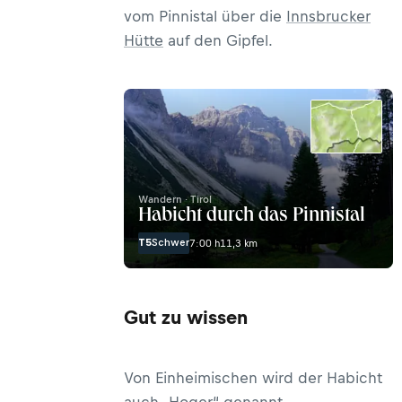
vom Pinnistal über die
Innsbrucker
Hütte
auf den Gipfel.
Wandern · Tirol
Habicht durch das Pinnistal
T5
Schwer
7:00 h
11,3 km
Gut zu wissen
Von Einheimischen wird der Habicht
auch „Hoger“ genannt.