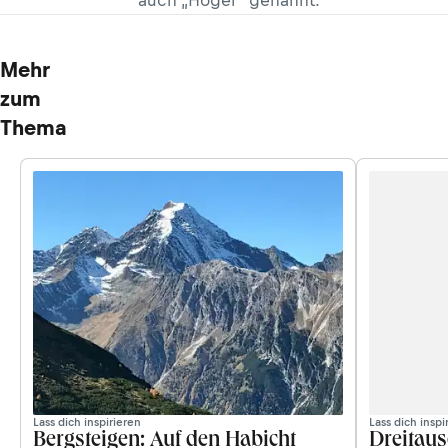
Mehr
zum
Thema
Lass dich inspirieren
Lass dich inspi
Bergsteigen: Auf den Habicht
Dreitaus