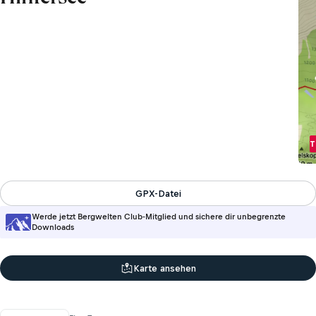
T
GPX-Datei
Werde jetzt Bergwelten Club-Mitglied und sichere dir unbegrenzte
Downloads
Karte ansehen