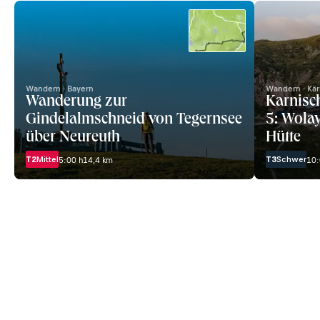
Wandern · Bayern
Wandern · Kä
Wanderung zur
Karnisc
Gindelalmschneid von Tegernsee
5: Wolay
über Neureuth
Hütte
T2
Mittel
T3
Schwer
5:00 h
14,4 km
10: