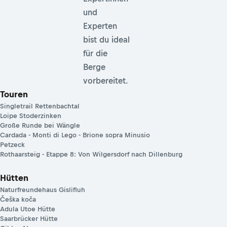
und
Experten
bist du ideal
für die
Berge
vorbereitet.
Touren
Singletrail Rettenbachtal
Loipe Stoderzinken
Große Runde bei Wängle
Cardada - Monti di Lego - Brione sopra Minusio
Petzeck
Rothaarsteig - Etappe 8: Von Wilgersdorf nach Dillenburg
Hütten
Naturfreundehaus Gislifluh
Češka koča
Adula Utoe Hütte
Saarbrücker Hütte