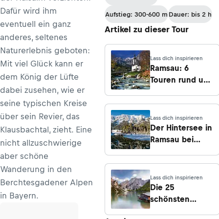
Dafür wird ihm
Aufstieg: 300-600 m
Dauer: bis 2 h
eventuell ein ganz
Artikel zu dieser Tour
anderes, seltenes
Naturerlebnis geboten:
Lass dich inspirieren
Mit viel Glück kann er
Ramsau: 6
dem König der Lüfte
Touren rund um
dabei zusehen, wie er
Deutschlands
seine typischen Kreise
erstes
Bergsteigerdorf
über sein Revier, das
Lass dich inspirieren
Der Hintersee in
Klausbachtal, zieht. Eine
Ramsau bei
nicht allzuschwierige
Berchtesgaden
aber schöne
– Wanderungen,
Wanderung in den
Infos & Tipps
Lass dich inspirieren
Berchtesgadener Alpen
Die 25
in Bayern.
schönsten
Bergseen der