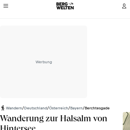
Werbung
Wandern
/
Deutschland
/
Österreich
/
Bayern
/
Berchtesgadener Alpen
Wanderung zur Halsalm von
Hintersee