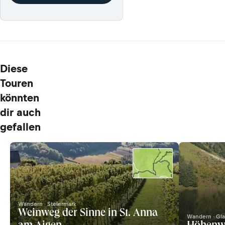
Diese
Touren
könnten
dir auch
gefallen
Wandern · Steiermark
Weinweg der Sinne in St. Anna
Wandern · Gla