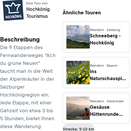
Eine Tour von
Hochkönig
Ähnliche Touren
Tourismus
Wandern · Salzburg
Schneeberg -
Beschreibung
Hochkönig
Die 9 Etappen des
Fernwanderweges "Ach
du grüne Neuen"
Wandern · Bayern
taucht man in die Welt
Ins
Naturschauspiel
der Alpenkräuter in der
Riedingtal
Salzburger
Hochkönigregion ein.
Wandern · Steiermark
Jede Etappe, mit einer
Gesäuse
Gehzeit von etwa 3 bis
Hüttenrunde
5 Stunden, bietet Ihnen
Etappe 05
diese Wanderung
Buchsteinhaus
Strecke: 5-10 km