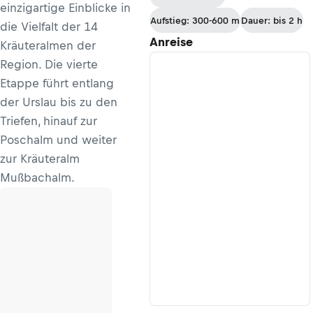
einzigartige Einblicke in
- Haindlkarhütte
Aufstieg: 300-600 m
Dauer: bis 2 h
die Vielfalt der 14
Anreise
Kräuteralmen der
Region. Die vierte
Etappe führt entlang
der Urslau bis zu den
Triefen, hinauf zur
Poschalm und weiter
zur Kräuteralm
Mußbachalm.