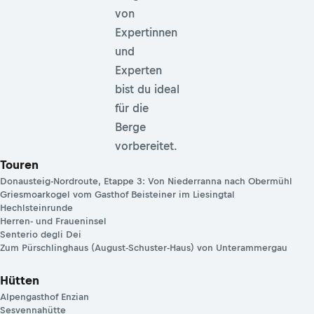
von
Expertinnen
und
Experten
bist du ideal
für die
Berge
vorbereitet.
Touren
Donausteig-Nordroute, Etappe 3: Von Niederranna nach Obermühl
Griesmoarkogel vom Gasthof Beisteiner im Liesingtal
Hechlsteinrunde
Herren- und Fraueninsel
Senterio degli Dei
Zum Pürschlinghaus (August-Schuster-Haus) von Unterammergau
Hütten
Alpengasthof Enzian
Sesvennahütte