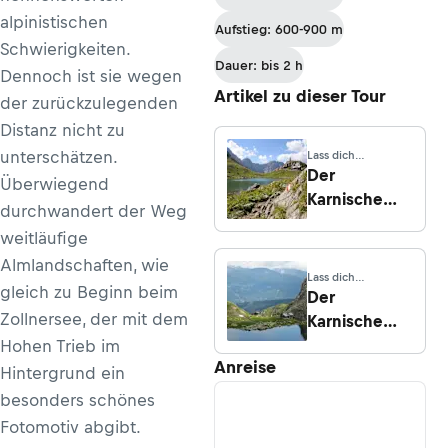
Höhenweg -
alpinistischen
Aufstieg: 600-900 m
Etappe 2:
Schwierigkeiten.
Von der
Dauer: bis 2 h
Dennoch ist sie wegen
Zollnersee
Artikel zu dieser Tour
der zurückzulegenden
Hütte zur
Distanz nicht zu
Straniger Alm
unterschätzen.
Lass dich
inspirieren
Der
Überwiegend
Karnische
durchwandert der Weg
Höhenweg:
weitläufige
Alle Etappen
Almlandschaften, wie
und Hütten
Lass dich
gleich zu Beginn beim
inspirieren
Der
Zollnersee, der mit dem
Karnische
Höhenweg:
Hohen Trieb im
Anreise
Weitwandern
Hintergrund ein
zwischen
besonders schönes
Österreich
Fotomotiv abgibt.
und Italien