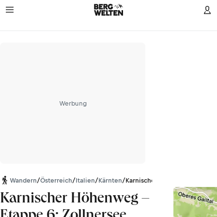
Werbung
Wandern
/
Österreich
/
Italien
/
Kärnten
/
Karnischer Hauptkamm
Karnischer Höhenweg –
Etappe 6: Zollnersee