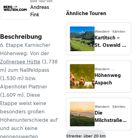
Eine Tour von
Andreas
Ähnliche Touren
Fink
Wandern · Kärnten
Beschreibung
Kartitsch –
6. Etappe Karnischer
St. Oswald –
Dorfberg –
Höhenweg: Von der
Rauchenbach
Zollnersee Hütte
(1.738
m) zum Naßfeldpass
Wandern ·
Oberösterreich
Höhenweg
(1.530 m) bzw.
Aspach
Alpenhotel Plattner
(1.609 m). Diese
Etappe weist keine
Wandern · Kärnten
besonders großen
Die
Höhenunterschiede auf
Milchstraße
am
und auch keine
Karnischen
nennenswerten
Strecke: über 20 km