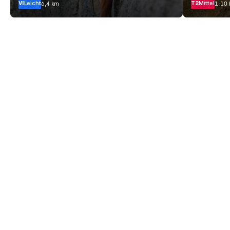
VI
Leicht
T2
Mittel
6,4 km
1:10 