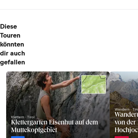
Diese
Touren
könnten
dir auch
gefallen
Wandern · Tir
Wanderu
Klettern · Tirol
Klettergarten Eisenhut auf dem
von der 
Muttekopfgebiet
Hochjoc