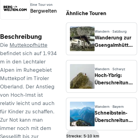
Eine Tour von
Bergwelten
Ähnliche Touren
Wandern · Salzburg
Beschreibung
Wanderung zur
Die
Muttekopfhütte
Gsengalmhütte
von der
befindet sich auf 1.934
Bergstation der
m in den Lechtaler
Karkogelbahn /
Alpen im Ruhegebiet
Wandern · Schwyz
Abtenau
Hoch-Ybrig:
Muttekpof im Tiroler
Überschreitung
Oberland. Der Anstieg
über Druesberg
von Hoch-Imst ist
und Forstberg
relativ leicht und auch
Wandern · Bayern
für Kinder zu schaffen.
Schneibstein-
Zur Not kann man
Überschreitung,
Etappe 1:
immer noch mit dem
Königssee -
Sessellift bis zur
Strecke: 5-10 km