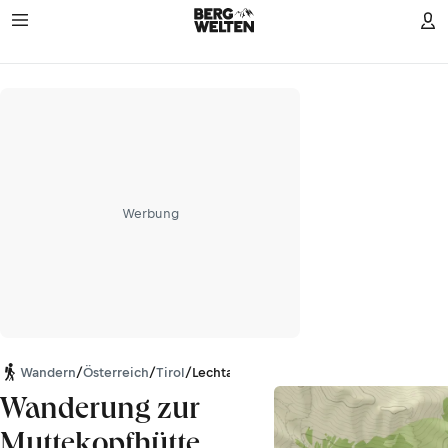
Werbung
Wandern
/
Österreich
/
Tirol
/
Lechtaler Alpen
Wanderung zur
Muttekopfhütte