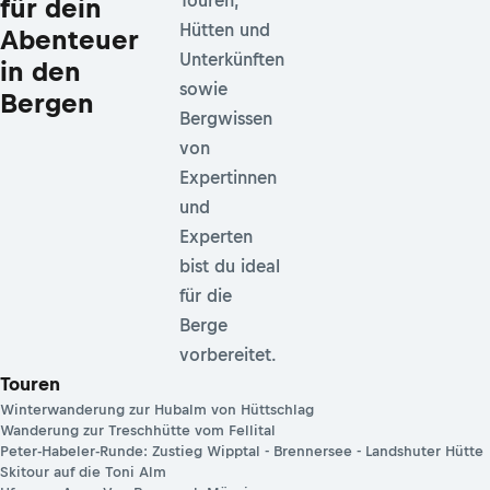
Touren,
für dein
Hütten und
Abenteuer
Unterkünften
in den
sowie
Bergen
Bergwissen
von
Expertinnen
und
Experten
bist du ideal
für die
Berge
vorbereitet.
Touren
Winterwanderung zur Hubalm von Hüttschlag
Wanderung zur Treschhütte vom Fellital
Peter-Habeler-Runde: Zustieg Wipptal - Brennersee - Landshuter Hütte
Skitour auf die Toni Alm