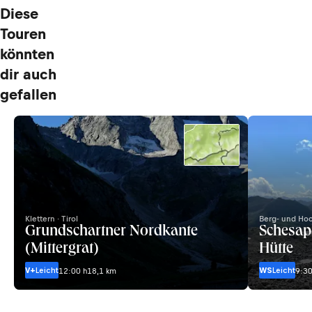
Diese
Touren
könnten
dir auch
gefallen
Klettern · Tirol
Berg- und Hoc
Grundschartner Nordkante
Schesap
(Mittergrat)
Hütte
V+
Leicht
WS
Leicht
12:00 h
18,1 km
9:30