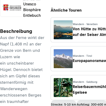
Unesco
Biosphäre
Ähnliche Touren
Entlebuch
Wandern · Venetien
Von Hütte zu Hütt
Beschreibung
auf der Seiser Alm
Aus der Ferne wirkt der
Etappe 1: Von
Napf (1.408 m) an der
Compatsch zum
Grenze von Bern und
Schlernhaus
Wandern · Tirol
Luzern wie
Europapanorama
ein unscheinbarer
Hügel. Dennoch bietet
sich am Gipfel dieses
sternenförmig mit
Wandern · Salzburg
Reiserbauernmühl
Wanderwegen
Egelsee
erschlossenen Berges
ein traumhafter
Strecke: 5-10 km
Aufstieg: 300-600 