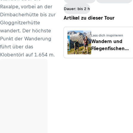
Kanzel
Raxalpe, vorbei an der
Dauer: bis 2 h
Dirnbacherhütte bis zur
Artikel zu dieser Tour
Gloggnitzerhütte
wandert. Der höchste
Lass dich inspirieren
Punkt der Wanderung
Wandern und
führt über das
Fliegenfischen
Klobentörl auf 1.654 m.
an der Schwarza