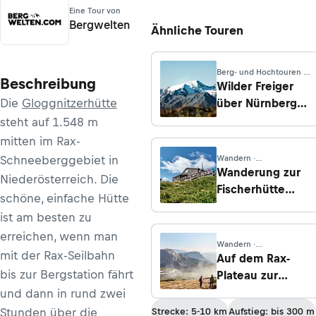
Eine Tour von
Bergwelten
Ähnliche Touren
Berg- und Hochtouren ·
Beschreibung
Tirol
Wilder Freiger
Die
Gloggnitzerhütte
über Nürnberger
Hütte
steht auf 1.548 m
mitten im Rax-
Schneeberggebiet in
Wandern ·
Niederösterreich
Wanderung zur
Niederösterreich. Die
Fischerhütte
schöne, einfache Hütte
vom Bahnhof
ist am besten zu
Hochschneeberg
erreichen, wenn man
Wandern ·
mit der Rax-Seilbahn
Niederösterreich
Auf dem Rax-
bis zur Bergstation fährt
Plateau zur
Preiner Wand
und dann in rund zwei
und zur Hohen
Stunden über die
Strecke: 5-10 km
Aufstieg: bis 300 m