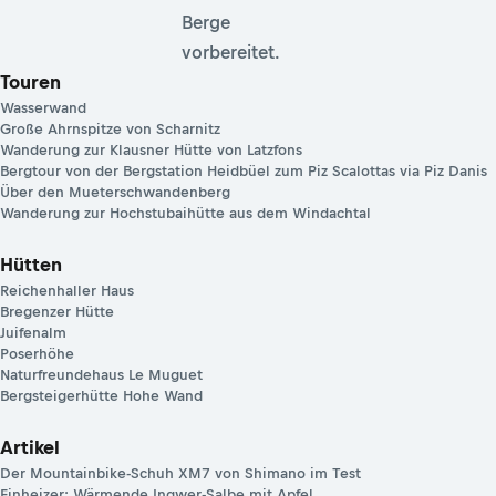
Berge
vorbereitet.
Touren
Wasserwand
Große Ahrnspitze von Scharnitz
Wanderung zur Klausner Hütte von Latzfons
Bergtour von der Bergstation Heidbüel zum Piz Scalottas via Piz Danis
Über den Mueterschwandenberg
Wanderung zur Hochstubaihütte aus dem Windachtal
Hütten
Reichenhaller Haus
Bregenzer Hütte
Juifenalm
Poserhöhe
Naturfreundehaus Le Muguet
Bergsteigerhütte Hohe Wand
Artikel
Der Mountainbike-Schuh XM7 von Shimano im Test
Einheizer: Wärmende Ingwer-Salbe mit Apfel