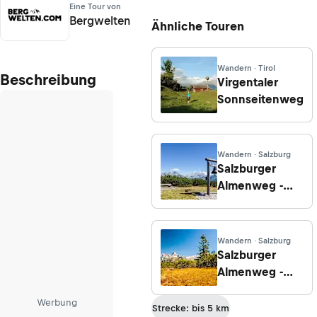
Eine Tour von
Bergwelten
Ähnliche Touren
Wandern · Tirol
Beschreibung
Virgentaler
Sonnseitenweg
Wandern · Salzburg
Salzburger
Almenweg -
Etappe 23: Von
Neuberg nach
St. Martin
Wandern · Salzburg
Salzburger
Almenweg -
Etappe 23a:
Werbung
Von der
Strecke: bis 5 km