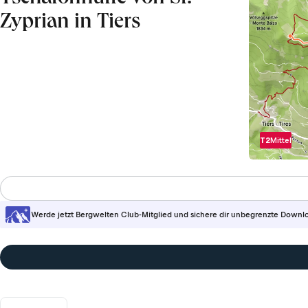
Zyprian in Tiers
T2
Mittel
Werde jetzt Bergwelten Club-Mitglied und sichere dir unbegrenzte Downl