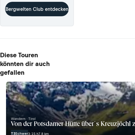
Bergwelten Club entdecken
Diese Touren
könnten dir auch
gefallen
Wandern · Tirol
Von der Potsdamer Hütte über´s Kreuzjöchl z
T3
Schwer
3:15 h
7,8 km