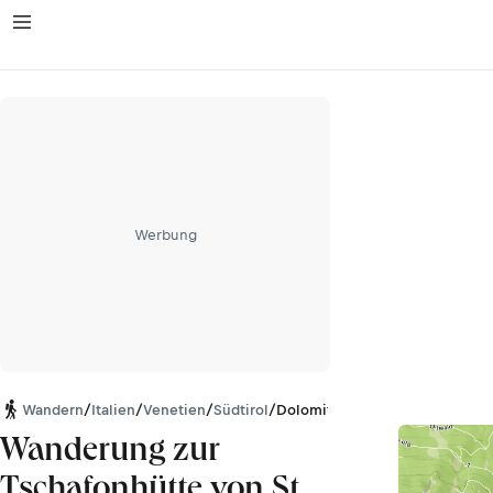
Werbung
Wandern
/
Italien
/
Venetien
/
Südtirol
/
Dolomiten
Wanderung zur
Tschafonhütte von St.