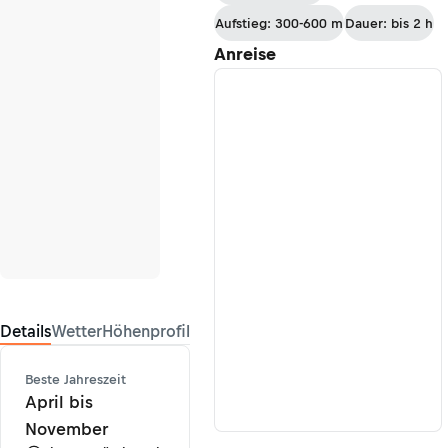
Hofpürglhütte
Aufstieg: 300-600 m
Dauer: bis 2 h
nach St. Martin
Anreise
Details
Wetter
Höhenprofil
Beste Jahreszeit
April bis
November