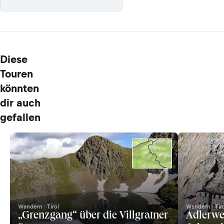
Diese
Touren
könnten
dir auch
gefallen
Wandern · Tirol
Wandern · Tir
„Grenzgang“ über die Villgratner
Adlerweg