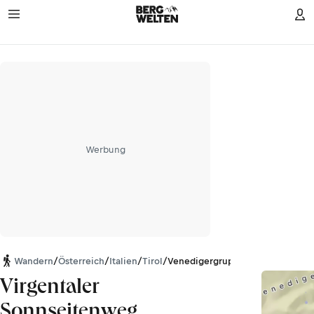
Werbung
Wandern
/
Österreich
/
Italien
/
Tirol
/
Venedigergruppe
Virgentaler
Sonnseitenweg