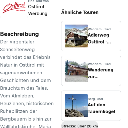
Eine Tour von
Osttirol
Ähnliche Touren
Werbung
Wandern · Tirol
Beschreibung
Adlerweg
Der Virgentaler
Osttirol -
Etappe 3:
Sonnseitenweg
Eisseehütte -
verbindet das Erlebnis
Bonn-
Natur in Osttirol mit
Wandern · Tirol
Matreier-
Wanderung
sagenumwobenen
Hütte
zur
Geschichten und dem
Nilljochhütte
Brauchtum des Tales.
von Maria
Vom Almleben,
Schnee /
Berg- und
Heuziehen, historischen
Virgen
Hochtouren · Tirol
Auf den
Ruheplätzen der
Tauernkogel
Bergbauern bis hin zur
Wallfahrtskirche „Maria
Strecke: über 20 km