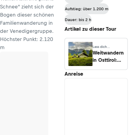
Schnee“ zieht sich der
Aufstieg: über 1.200 m
Bogen dieser schönen
Dauer: bis 2 h
Familienwanderung in
Artikel zu dieser Tour
der Venedigergruppe.
Höchster Punkt: 2.120
m
Lass dich
inspirieren
Weitwandern
in Osttirol:
Die 10
Anreise
schönsten
Wege