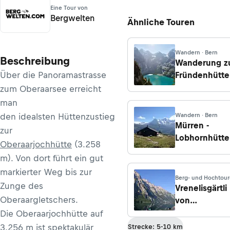
Eine Tour von
Bergwelten
Ähnliche Touren
Wandern · Bern
Beschreibung
Wanderung z
Über die Panoramastrasse
Fründenhütte
von der
zum Oberaarsee erreicht
Bergstation
man
Oeschinense
den idealsten Hüttenzustieg
Wandern · Bern
Mürren -
zur
Lobhornhütte
Oberaarjochhütte
(3.258
Grütschalp -
m). Von dort führt ein gut
Mürren
markierter Weg bis zur
Berg- und Hochtou
Zunge des
· Schwyz
Vrenelisgärtli
Oberaargletschers.
von
Glärnischhütt
Die Oberaarjochhütte auf
3.256 m ist spektakulär
Strecke: 5-10 km