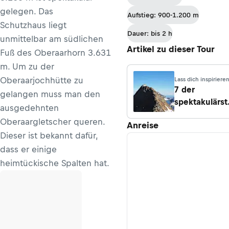
gelegen. Das
Aufstieg: 900-1.200 m
Schutzhaus liegt
Dauer: bis 2 h
unmittelbar am südlichen
Artikel zu dieser Tour
Fuß des Oberaarhorn 3.631
m. Um zu der
Oberaarjochhütte zu
Lass dich inspiriere
7 der
gelangen muss man den
spektakulärs
ausgedehnten
Hütten in den
Oberaargletscher queren.
Anreise
Alpen
Dieser ist bekannt dafür,
dass er einige
heimtückische Spalten hat.