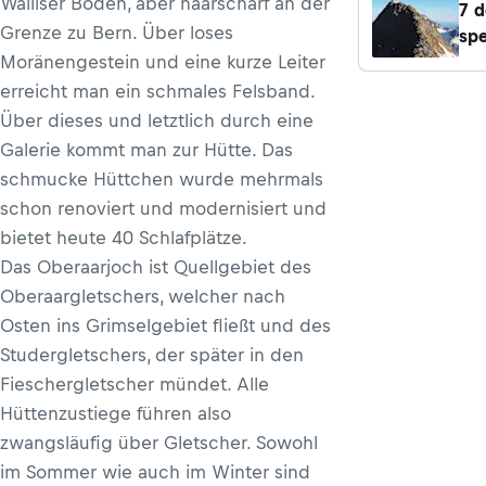
Walliser Boden, aber haarscharf an der
7 d
Grenze zu Bern. Über loses
spe
Moränengestein und eine kurze Leiter
Hüt
Al
erreicht man ein schmales Felsband.
Über dieses und letztlich durch eine
Galerie kommt man zur Hütte. Das
schmucke Hüttchen wurde mehrmals
schon renoviert und modernisiert und
bietet heute 40 Schlafplätze.
Das Oberaarjoch ist Quellgebiet des
Oberaargletschers, welcher nach
Osten ins Grimselgebiet fließt und des
Studergletschers, der später in den
Fieschergletscher mündet. Alle
Hüttenzustiege führen also
zwangsläufig über Gletscher. Sowohl
im Sommer wie auch im Winter sind