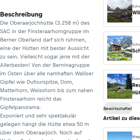
Schw
Wi
Beschreibung
Die Oberaarjochhütte (3.258 m) des
SAC in der Finsteraarhorngruppe im
Berner Oberland darf sich rühmen,
Schw
eine der Hütten mit bester Aussicht
Sc
zu sein. Vielleicht sogar jene mit der
Allerbesten! Von der Berninagruppe
im Osten über alle namhaften Walliser
Öste
Gipfel wie Dufourspitze, Dom,
Re
Matterhorn, Weisshorn bis zum nahen
Hü
Finsteraarhorn reicht das
Gipfelpanorama.
Bewirtschaftet
Exponiert und sehr spektakulär
Artikel zu die
gelegen hängt die Hütte etwa 50 m
über dem Oberaarjoch. Noch auf
Mag