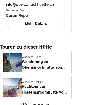
info@oberaarjochhuette.ch
Betreiber/in
Corsin Flepp
Mehr Details
Touren zu dieser Hütte
Wandern · Bern
Wanderung zur
Oberaarjochhütte von
Oberaarsee
Wandern · Wallis
Hochtour zur
Finsteraarhornhütte vom
Jungfraujoch über
Konkordiahütte
Mehr anzeigen