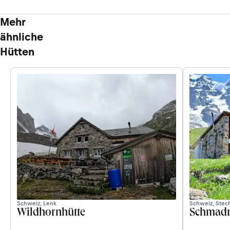
Mehr
ähnliche
Hütten
Schweiz, Lenk
Schweiz, Stec
Wildhornhütte
Schmadr