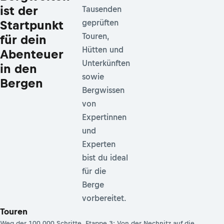
ist der
Tausenden
Startpunkt
geprüften
Touren,
für dein
Hütten und
Abenteuer
Unterkünften
in den
sowie
Bergen
Bergwissen
von
Expertinnen
und
Experten
bist du ideal
für die
Berge
vorbereitet.
Touren
Weg der 100.000 Schritte, Etappe 3: Von der Nechnitz auf die