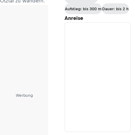
Ötztal zu wandern.
Trunahütte
Aufstieg: bis 300 m
Dauer: bis 2 h
zur
Anreise
Tribulaunhütte
Werbung