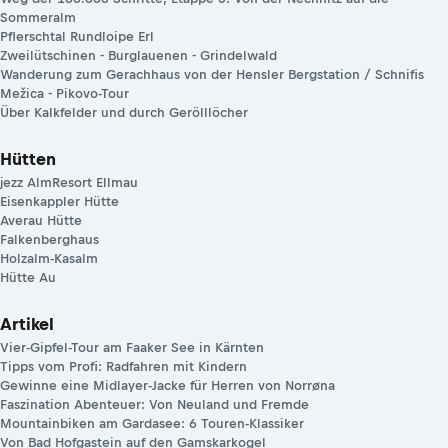
Sommeralm
Pflerschtal Rundloipe Erl
Zweilütschinen - Burglauenen - Grindelwald
Wanderung zum Gerachhaus von der Hensler Bergstation / Schnifis
Mežica - Pikovo-Tour
Über Kalkfelder und durch Gerölllöcher
Hütten
jezz AlmResort Ellmau
Eisenkappler Hütte
Averau Hütte
Falkenberghaus
Holzalm-Kasalm
Hütte Au
Artikel
Vier-Gipfel-Tour am Faaker See in Kärnten
Tipps vom Profi: Radfahren mit Kindern
Gewinne eine Midlayer-Jacke für Herren von Norrøna
Faszination Abenteuer: Von Neuland und Fremde
Mountainbiken am Gardasee: 6 Touren-Klassiker
Von Bad Hofgastein auf den Gamskarkogel