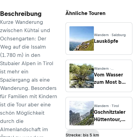
Beschreibung
Ähnliche Touren
Kurze Wanderung
zwischen Kühtai und
Wandern · Salzburg
Ochsengarten: Der
Lausköpfe
Weg auf die Issalm
(1.780 m) in den
Stubaier Alpen in Tirol
Wandern ·
ist mehr ein
Oberösterreich
Vom Wasser
Spaziergang als eine
zum Most bei
Wanderung. Besonders
Bad
für Familien mit Kindern
Wimsbach
ist die Tour aber eine
Wandern · Tirol
Gschnitztaler
schön Möglichkeit
Hüttentour,
durch die
Etappe 2: Von
Almenlandschaft im
der
Strecke: bis 5 km