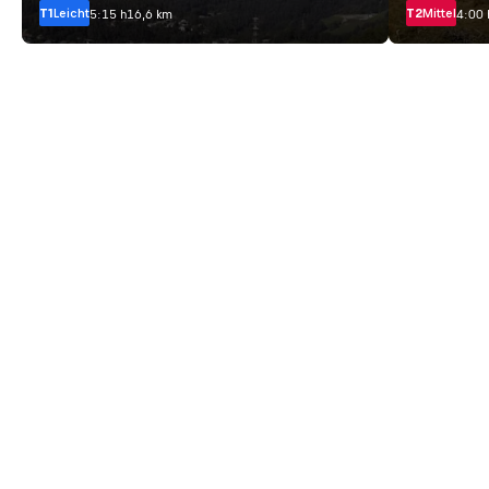
T1
Leicht
T2
Mittel
5:15 h
16,6 km
4:00 