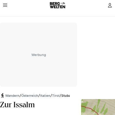
Werbung
Wandern
/
Österreich
/
Italien
/
Tirol
/
Stubaier Alpen
Zur Issalm