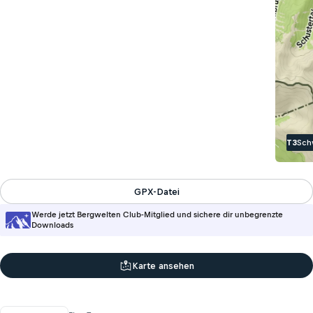
T3
Sch
GPX-Datei
Werde jetzt Bergwelten Club-Mitglied und sichere dir unbegrenzte
Downloads
Karte ansehen