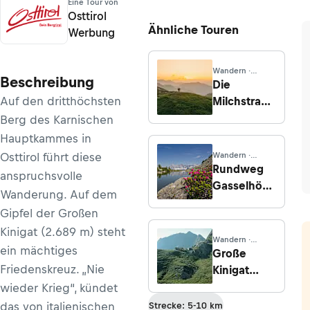
Eine Tour von
Osttirol
Ähnliche Touren
Werbung
Wandern ·
Beschreibung
Kärnten
Die
Auf den dritthöchsten
Milchstraße
am
Berg des Karnischen
Karnischen
Hauptkammes in
Höhenweg
Osttirol führt diese
Wandern ·
- Etappe 2:
Salzburg
Rundweg
anspruchsvolle
Von der
Gasselhöhe
Wanderung. Auf dem
Zollnersee
mit
Gipfel der Großen
Hütte zur
Spiegelsee
Kinigat (2.689 m) steht
Straniger
Wandern ·
ein mächtiges
Alm
Kärnten
Große
Friedenskreuz. „Nie
Kinigat
( Monte
wieder Krieg“, kündet
Cavallino)
das von italienischen
Strecke: 5-10 km