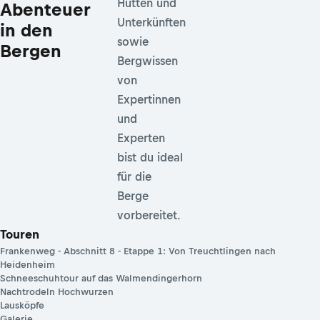
Hütten und
Abenteuer
Unterkünften
in den
sowie
Bergen
Bergwissen
von
Expertinnen
und
Experten
bist du ideal
für die
Berge
vorbereitet.
Touren
Frankenweg - Abschnitt 8 - Etappe 1: Von Treuchtlingen nach
Heidenheim
Schneeschuhtour auf das Walmendingerhorn
Nachtrodeln Hochwurzen
Lausköpfe
Galerie