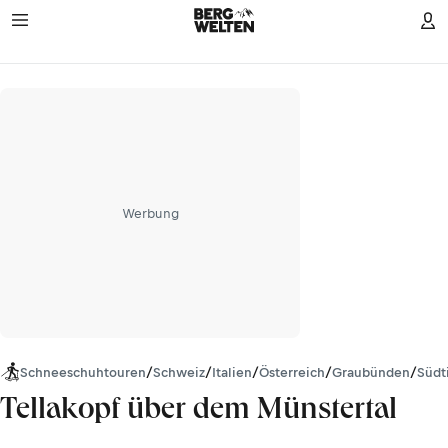
Werbung
Schneeschuhtouren
/
Schweiz
/
Italien
/
Österreich
/
Graubünden
/
Südt
Tellakopf über dem Münstertal