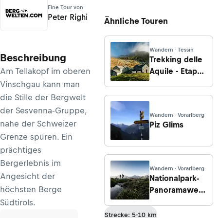
Eine Tour von
Peter Righi
Ähnliche Touren
Wandern · Tessin
Beschreibung
Trekking delle
Am Tellakopf im oberen
Aquile - Etappe
4a: Von der
Vinschgau kann man
Capanna Alpe
die Stille der Bergwelt
Canaa nach
der Sesvenna-Gruppe,
Wandern · Vorarlberg
Lodano
nahe der Schweizer
Piz Glims
Grenze spüren. Ein
prächtiges
Bergerlebnis im
Wandern · Vorarlberg
Angesicht der
Nationalpark-
höchsten Berge
Panoramaweg,
Etappe 1: Von
Südtirols.
Scuol zur
Strecke: 5-10 km